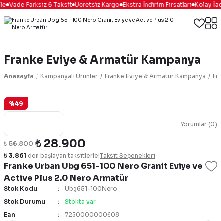
le
Vade Farksız 6 Taksit
Ücretsiz Kargo
Ekstra İndirim Fırsatları
Kolay İad
Franke Eviye & Armatür Kampanya
Anasayfa
Kampanyalı Ürünler
Franke Eviye & Armatür Kampanya
Fr
%49
Yorumlar (0)
₺ 28.900
₺ 56.800
₺ 3.861
den başlayan taksitlerle!
Taksit Seçenekleri
Franke Urban Ubg 651-100 Nero Granit Eviye ve
Active Plus 2.0 Nero Armatür
Stok Kodu
Ubg651-100Nero
Stok Durumu
Stokta var
Ean
7230000000608