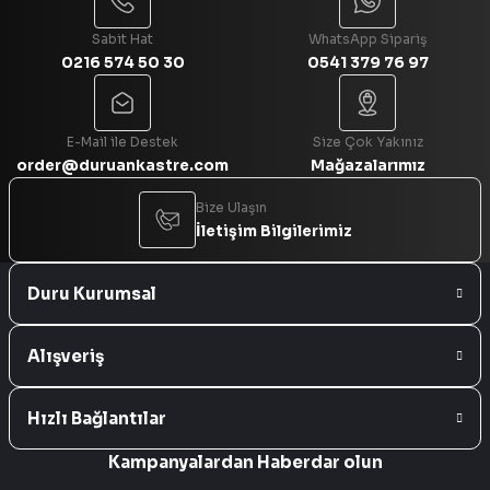
Sabit Hat
WhatsApp Sipariş
0216 574 50 30
0541 379 76 97
Gönder
E-Mail ile Destek
Size Çok Yakınız
order@duruankastre.com
Mağazalarımız
Bize Ulaşın
İletişim Bilgilerimiz
Duru Kurumsal
Alışveriş
Hızlı Bağlantılar
Kampanyalardan Haberdar olun