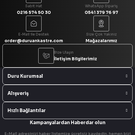
Sabit Hat
WhatsApp Sipariş
0216 574 50 30
0541 379 76 97
Gönder
E-Mail ile Destek
Size Çok Yakınız
order@duruankastre.com
Mağazalarımız
Bize Ulaşın
İletişim Bilgilerimiz
Duru Kurumsal
Alışveriş
Hızlı Bağlantılar
Kampanyalardan Haberdar olun
E-Mail adresinizi haber listemize ücretsiz kaydedin, hemen bizi