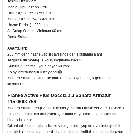
Teknik Özellikler:
Montaj Tipi: Tezgah Üstü
Ürün Ölçüsü: 560 x 500 mm
Montaj Ölçüsü: 540 x 480 mm
Hazne Derinliği: 230 mm
Alt Dolap Ölçüsü: Minimum 60 cm
Renk: Sahara
Avantajları:
230 mm derin hazne yapısı sayesinde geniş kullanım alanı
Tezgah üstü montaj ile kolay uygulama imkanı
Günlük kullanıma uygun dayanıklı yapı
Kolay temizlenebilir yüzey özelliği
Modern Sahara tasarımı ile mutfak dekorasyonuna şık görünüm
kazandırır
Franke Active Plus Doccia 2.0 Sahara Armatür -
115.0663.756
Modern Sahara rengi ve fonksiyonel yapısıyla Franke Active Plus Doccia
2.0 armatür, mutfaklarda estetik görünüm ve yüksek kullanım konforunu
bir arada sunar.
Çıkarılabilir metal spiral sistemi ve ergonomik yapısı sayesinde günlük
mutfak kullanımını daha pratik hale getirirken, kaliteli bileşenleri ile uzun