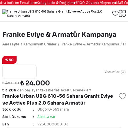
ra İndirim Fırsatları
Kolay İade & Değişim
%100 Güvenli Alışveriş
Mail Ord
Franke Eviye & Armatür Kampanya
Anasayfa
Kampanyalı Ürünler
Franke Eviye & Armatür Kampanya
Fr
%50
Yorumlar (0)
₺ 24.000
₺ 48.200
₺ 3.206
den başlayan taksitlerle!
Taksit Seçenekleri
Franke Urban UBG 610-56 Sahara Granit Eviye
ve Active Plus 2.0 Sahara Armatür
Stok Kodu
Ubg610-56Sahara
Stok Durumu
Stokta var
Ean
7230000000103