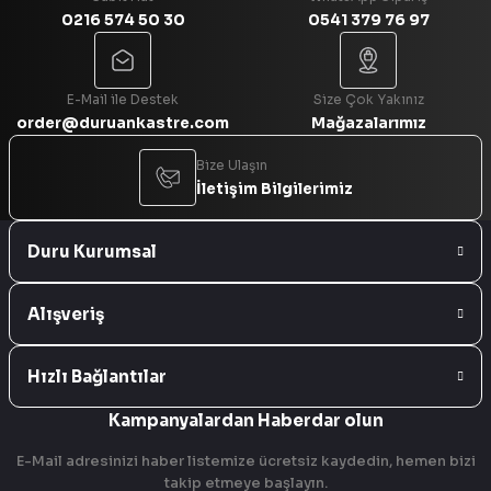
0216 574 50 30
0541 379 76 97
Gönder
E-Mail ile Destek
Size Çok Yakınız
order@duruankastre.com
Mağazalarımız
Bize Ulaşın
İletişim Bilgilerimiz
Duru Kurumsal
Alışveriş
Hızlı Bağlantılar
Kampanyalardan Haberdar olun
E-Mail adresinizi haber listemize ücretsiz kaydedin, hemen bizi
takip etmeye başlayın.