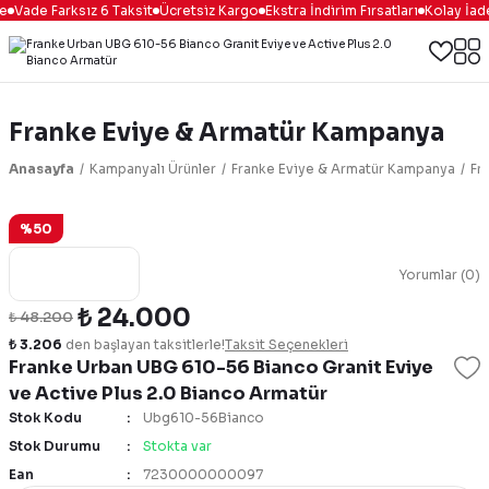
Vade Farksız 6 Taksit
Ücretsiz Kargo
Ekstra İndirim Fırsatları
Kolay İade
Franke Eviye & Armatür Kampanya
Anasayfa
Kampanyalı Ürünler
Franke Eviye & Armatür Kampanya
Fr
%50
Yorumlar (0)
₺ 24.000
₺ 48.200
₺ 3.206
den başlayan taksitlerle!
Taksit Seçenekleri
Franke Urban UBG 610-56 Bianco Granit Eviye
ve Active Plus 2.0 Bianco Armatür
Stok Kodu
Ubg610-56Bianco
Stok Durumu
Stokta var
Ean
7230000000097