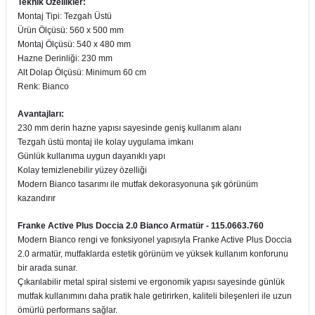
Teknik Özellikler:
Montaj Tipi: Tezgah Üstü
Ürün Ölçüsü: 560 x 500 mm
Montaj Ölçüsü: 540 x 480 mm
Hazne Derinliği: 230 mm
Alt Dolap Ölçüsü: Minimum 60 cm
Renk: Bianco
Avantajları:
230 mm derin hazne yapısı sayesinde geniş kullanım alanı
Tezgah üstü montaj ile kolay uygulama imkanı
Günlük kullanıma uygun dayanıklı yapı
Kolay temizlenebilir yüzey özelliği
Modern Bianco tasarımı ile mutfak dekorasyonuna şık görünüm
kazandırır
Franke Active Plus Doccia 2.0 Bianco Armatür - 115.0663.760
Modern Bianco rengi ve fonksiyonel yapısıyla Franke Active Plus Doccia
2.0 armatür, mutfaklarda estetik görünüm ve yüksek kullanım konforunu
bir arada sunar.
Çıkarılabilir metal spiral sistemi ve ergonomik yapısı sayesinde günlük
mutfak kullanımını daha pratik hale getirirken, kaliteli bileşenleri ile uzun
ömürlü performans sağlar.