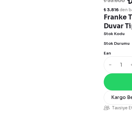
₺ 33.600
₺ 3.816
den ba
Franke T
Duvar T
Stok Kodu
Stok Durumu
Ean
Kargo B
Tavsiye E