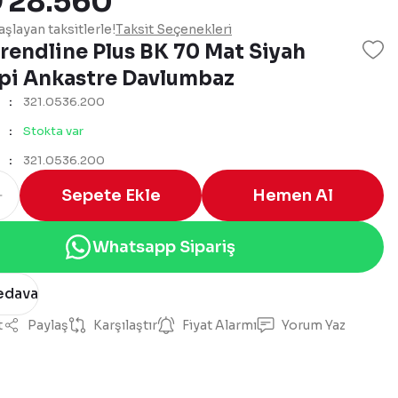
₺ 28.560
şlayan taksitlerle!
Taksit Seçenekleri
rendline Plus BK 70 Mat Siyah
ipi Ankastre Davlumbaz
321.0536.200
Stokta var
321.0536.200
Sepete Ekle
Hemen Al
Whatsapp Sipariş
edava
t
Paylaş
Karşılaştır
Fiyat Alarmı
Yorum Yaz