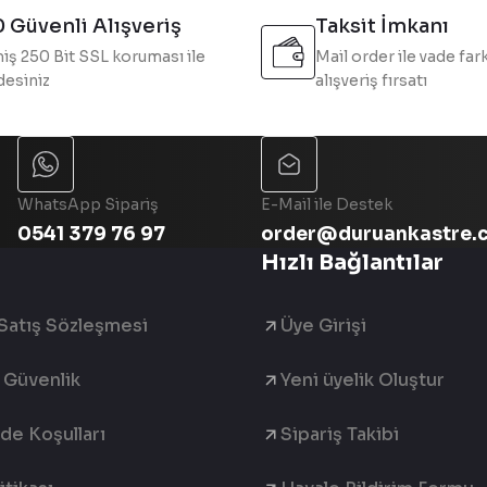
 Güvenli Alışveriş
Taksit İmkanı
iş 250 Bit SSL koruması ile
Mail order ile vade fark
esiniz
alışveriş fırsatı
Gönder
WhatsApp Sipariş
E-Mail ile Destek
0541 379 76 97
order@duruankastre.
Hızlı Bağlantılar
Satış Sözleşmesi
Üye Girişi
e Güvenlik
Yeni üyelik Oluştur
ade Koşulları
Sipariş Takibi