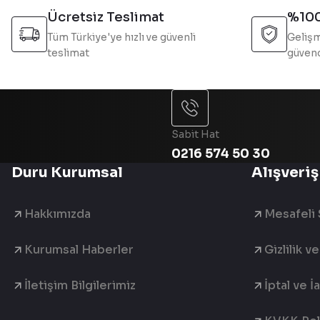
Bu ürüne benzer farklı alternatifler olmalı.
Ücretsiz Teslimat
%100
Tüm Türkiye'ye hızlı ve güvenli
Gelişm
teslimat
güvend
Sabit Hat
0216 574 50 30
Duru Kurumsal
Alışveriş
Hakkımızda
Mesafeli 
Kurumsal Haberler
Gizlilik v
İletişim Bilgilerimiz
İptal ve İ