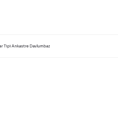
ar Tipi Ankastre Davlumbaz
konularda yetersiz gördüğünüz noktaları öneri formunu kullanarak tarafı
Bu ürüne ilk yorumu siz yapın!
Yorum Yaz