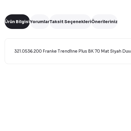
Ürün Bilgisi
Yorumlar
Taksit Seçenekleri
Önerileriniz
321.0536.200 Franke Trendline Plus BK 70 Mat Siyah Duv
Bu ürünün fiyat bilgisi, resim, ürün açıklamalarında ve diğer 
Görüş ve önerileriniz için teşekkür ederiz.
Ürün resmi kalitesiz, bozuk veya görüntülenemiyor.
Ürün açıklamasında eksik bilgiler bulunuyor.
Ürün bilgilerinde hatalar bulunuyor.
Ürün fiyatı diğer sitelerden daha pahalı.