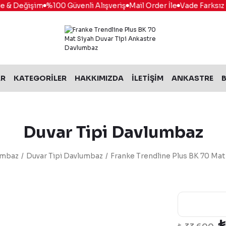
 & Değişim
%100 Güvenli Alışveriş
Mail Order İle
Vade Farksız 6 
AR
KATEGORİLER
HAKKIMIZDA
İLETİŞİM
ANKASTRE
B
Duvar Tipi Davlumbaz
umbaz
Duvar Tipi Davlumbaz
Franke Trendline Plus BK 70 Mat