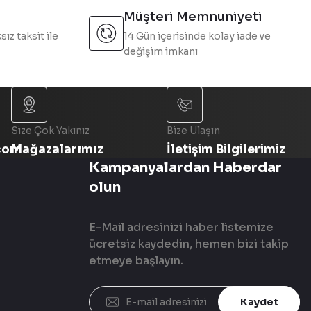
Müşteri Memnuniyeti
sız taksit ile
14 Gün içerisinde kolay iade ve
değişim imkanı
Size Çok Yakınız
Bize Ulaşın
com
Mağazalarımız
İletişim Bilgilerimiz
Kampanyalardan Haberdar
olun
E-Mail adresinizi haber listemize
ücretsiz kaydedin, hemen bizi takip
etmeye başlayın.
Kaydet