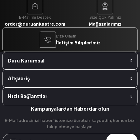
Gönder
E-Mail ile Destek
Size Çok Yakınız
order@duruankastre.com
Mağazalarımız
Bize Ulaşın
İletişim Bilgilerimiz
Duru Kurumsal
Alışveriş
Hızlı Bağlantılar
Kampanyalardan Haberdar olun
E-Mail adresinizi haber listemize ücretsiz kaydedin, hemen bizi
takip etmeye başlayın.