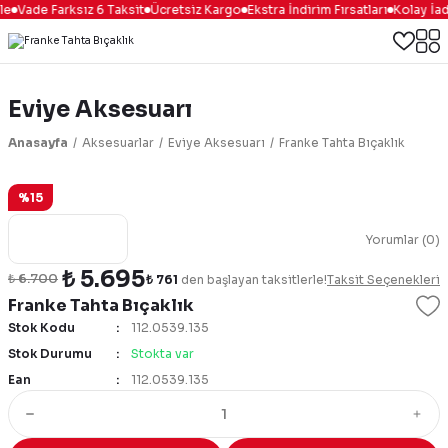
le
Vade Farksız 6 Taksit
Ücretsiz Kargo
Ekstra İndirim Fırsatları
Kolay İad
Eviye Aksesuarı
Anasayfa
Aksesuarlar
Eviye Aksesuarı
Franke Tahta Bıçaklık
%15
Yorumlar (0)
₺ 5.695
₺ 6.700
₺ 761
den başlayan taksitlerle!
Taksit Seçenekleri
Franke Tahta Bıçaklık
Stok Kodu
112.0539.135
Stok Durumu
Stokta var
Ean
112.0539.135