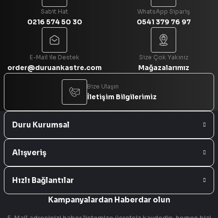
Sabit Hat
WhatsApp Sipariş
0216 574 50 30
0541 379 76 97
Gönder
E-Mail ile Destek
Size Çok Yakınız
order@duruankastre.com
Mağazalarımız
Bize Ulaşın
İletişim Bilgilerimiz
Duru Kurumsal
Alışveriş
Hızlı Bağlantılar
Kampanyalardan Haberdar olun