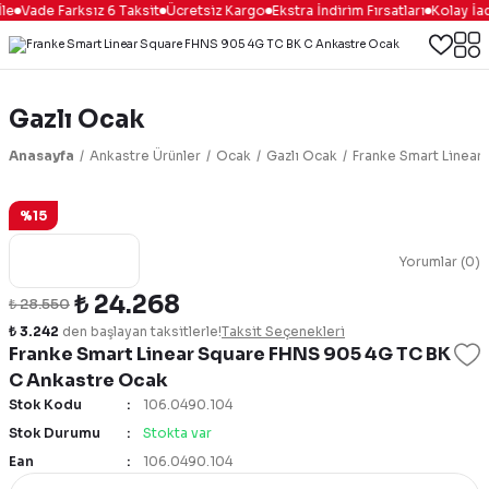
le
Vade Farksız 6 Taksit
Ücretsiz Kargo
Ekstra İndirim Fırsatları
Kolay İa
Gazlı Ocak
Anasayfa
Ankastre Ürünler
Ocak
Gazlı Ocak
Franke Smart Linear
%15
Yorumlar (0)
₺ 24.268
₺ 28.550
₺ 3.242
den başlayan taksitlerle!
Taksit Seçenekleri
Franke Smart Linear Square FHNS 905 4G TC BK
C Ankastre Ocak
Stok Kodu
106.0490.104
Stok Durumu
Stokta var
Ean
106.0490.104