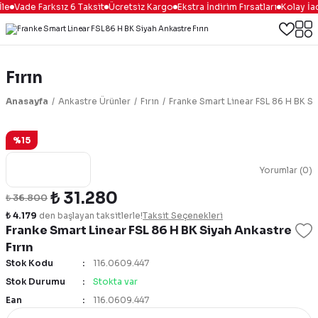
le
Vade Farksız 6 Taksit
Ücretsiz Kargo
Ekstra İndirim Fırsatları
Kolay İa
Fırın
Anasayfa
Ankastre Ürünler
Fırın
Franke Smart Linear FSL 86 H BK Si
%15
Yorumlar (0)
₺ 31.280
₺ 36.800
₺ 4.179
den başlayan taksitlerle!
Taksit Seçenekleri
Franke Smart Linear FSL 86 H BK Siyah Ankastre
Fırın
Stok Kodu
116.0609.447
Stok Durumu
Stokta var
Ean
116.0609.447