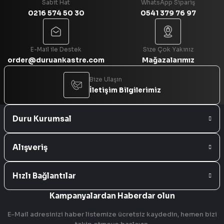
Sabit Hat
WhatsApp Sipariş
0216 574 50 30
0541 379 76 97
Gönder
E-Mail ile Destek
Size Çok Yakınız
order@duruankastre.com
Mağazalarımız
Bize Ulaşın
İletişim Bilgilerimiz
Duru Kurumsal
Alışveriş
Hızlı Bağlantılar
Kampanyalardan Haberdar olun
E-Mail adresinizi haber listemize ücretsiz kaydedin, hemen bizi