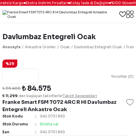
retsiz Kargo
Ekstra İndirim Fırsatları
Kolay İade & Değişim
%100 Güvenli A
Davlumbaz Entegreli Ocak
Anasayfa
Ankastre Ürünler
Ocak
Davlumbaz Entegreli Ocak
Fran
%29
Yorumlar (0)
₺ 84.575
₺ 119.400
₺ 11.299
den başlayan taksitlerle!
Taksit Seçenekleri
Franke Smart FSM 7072 4RC R HI Davlumbaz
Entegreli Ankastre Ocak
Stok Kodu
340.0731.893
Stok Durumu
Stokta var
Ean
340.0731.893