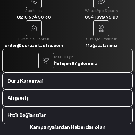
Sabit Hat
WhatsApp Sipariş
0216 574 50 30
0541 379 76 97
Gönder
E-Mail ile Destek
Size Çok Yakınız
order@duruankastre.com
Mağazalarımız
Bize Ulaşın
İletişim Bilgilerimiz
Duru Kurumsal
Alışveriş
Hızlı Bağlantılar
Kampanyalardan Haberdar olun