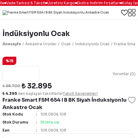
le
Vade Farksız 6 Taksit
Ücretsiz Kargo
Ekstra İndirim Fırsatları
Kolay İa
İndüksiyonlu Ocak
Anasayfa
Ankastre Ürünler
Ocak
İndüksiyonlu Ocak
Franke Smart
%15
Yorumlar (0)
₺ 32.895
₺ 38.700
₺ 4.395
den başlayan taksitlerle!
Taksit Seçenekleri
Franke Smart FSM 654 I B BK Siyah İnduksiyonlu
Ankastre Ocak
Stok Kodu
108.0606.108
Stok Durumu
Stokta var
Ean
108.0606.108