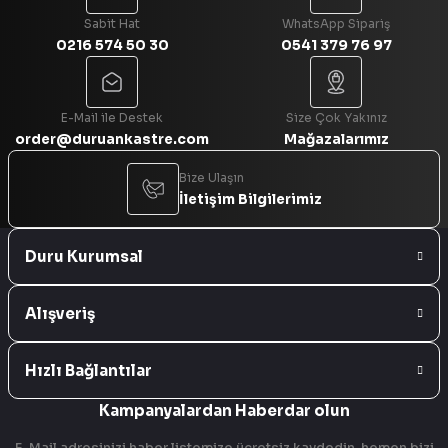
Sabit Hat
WhatsApp Sipariş
0216 574 50 30
0541 379 76 97
Gönder
E-Mail ile Destek
Size Çok Yakınız
order@duruankastre.com
Mağazalarımız
Bize Ulaşın
İletişim Bilgilerimiz
Duru Kurumsal
Alışveriş
Hızlı Bağlantılar
Kampanyalardan Haberdar olun