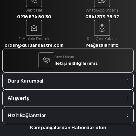
Sabit Hat
WhatsApp Sipariş
0216 574 50 30
0541 379 76 97
Gönder
E-Mail ile Destek
Size Çok Yakınız
order@duruankastre.com
Mağazalarımız
Bize Ulaşın
İletişim Bilgilerimiz
Duru Kurumsal
Alışveriş
Hızlı Bağlantılar
Kampanyalardan Haberdar olun