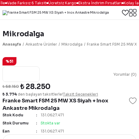
le
Vade Farksız 6 Taksit
Ücretsiz Kargo
Ekstra İndirim Fırsatları
Kolay İa
Mikrodalga
Anasayfa
Ankastre Ürünler
Mikrodalga
Franke Smart FSM 25 MW XS 
%51
Yorumlar (0)
₺ 28.250
₺ 58.150
₺ 3.774
den başlayan taksitlerle!
Taksit Seçenekleri
Franke Smart FSM 25 MW XS Siyah + Inox
Ankastre Mikrodalga
Stok Kodu
131.0627.471
Stok Durumu
Stokta var
Ean
131.0627.471