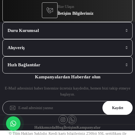
Bize Ulaşın
İletişim Bilgilerimiz
Duru Kurumsal
Alışveriş
Hızlı Bağlantılar
Kampanyalardan Haberdar olun
E-Mail adresinizi haber listemize ücretsiz kaydedin, hemen bizi takip etmeye
başlayın.
Kaydet
Hakkımızda
Blog
İletişim
Kampanyalar
© Tüm Hakları Saklıdır. Kredi kartı bilgileriniz 256bit SSL sertifikası ile