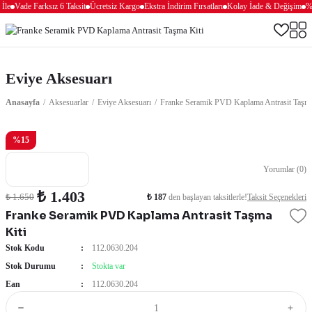
İle
Vade Farksız 6 Taksit
Ücretsiz Kargo
Ekstra İndirim Fırsatları
Kolay İade & Değişim
%1
Eviye Aksesuarı
Anasayfa
Aksesuarlar
Eviye Aksesuarı
Franke Seramik PVD Kaplama Antrasit Taşma
%15
Yorumlar (0)
₺ 1.403
₺ 187
den başlayan taksitlerle!
Taksit Seçenekleri
₺ 1.650
Franke Seramik PVD Kaplama Antrasit Taşma
Kiti
Stok Kodu
112.0630.204
Stok Durumu
Stokta var
Ean
112.0630.204