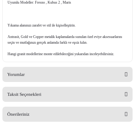
Uyumlu Modeller: Fresno , Kubus 2 , Maris
Yıkama alanınızı zarafet ve stil ile kişiselleştirin.
Antrasit, Gold ve Copper metalik kaplamalarda sunulan özel eviye aksesuarlarını
seçin ve mutfağınızı gerçek anlamda farklı ve eşsiz kılın.
Hangi granit modellerine monte edilebileceğini yukarıdan inceleyebilirsiniz.
Yorumlar
Taksit Seçenekleri
Bu ürüne ilk yorumu siz yapın!
Önerileriniz
Yorum Yaz
Bu ürünün fiyat bilgisi, resim, ürün açıklamalarında ve diğer konularda