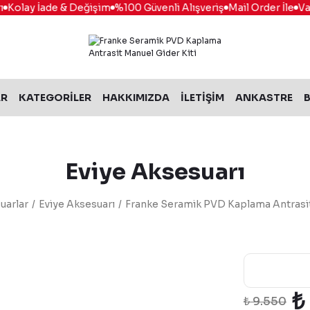
Kolay İade & Değişim
%100 Güvenli Alışveriş
Mail Order İle
Vade
AR
KATEGORİLER
HAKKIMIZDA
İLETİŞİM
ANKASTRE
B
Eviye Aksesuarı
uarlar
Eviye Aksesuarı
Franke Seramik PVD Kaplama Antrasit
₺
₺ 9.550