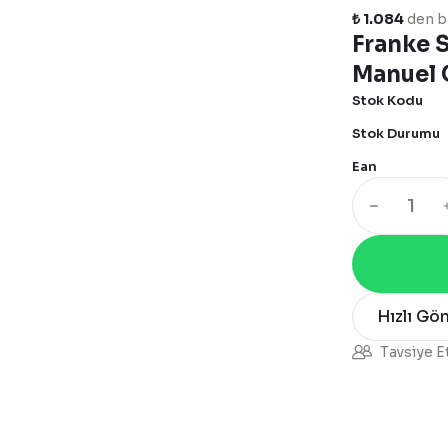
₺ 1.084
den ba
Franke 
Manuel 
Stok Kodu
Stok Durumu
Ean
Hızlı Gö
Tavsiye E