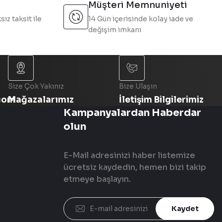
Müşteri Memnuniyeti
sız taksit ile
14 Gün içerisinde kolay iade ve
değişim imkanı
Size Çok Yakınız
Bize Ulaşın
com
Mağazalarımız
İletişim Bilgilerimiz
Kampanyalardan Haberdar
olun
E-Mail adresinizi haber listemize
ücretsiz kaydedin, hemen bizi takip
etmeye başlayın.
Kaydet