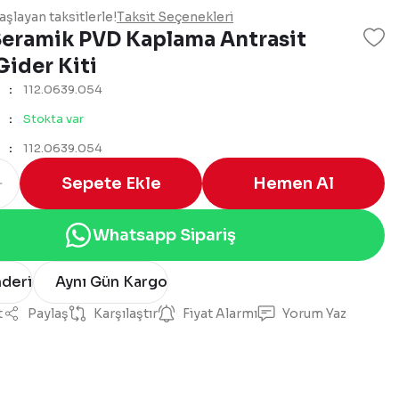
şlayan taksitlerle!
Taksit Seçenekleri
Seramik PVD Kaplama Antrasit
Gider Kiti
112.0639.054
Stokta var
112.0639.054
Sepete Ekle
Hemen Al
Whatsapp Sipariş
nderi
Aynı Gün Kargo
t
Paylaş
Karşılaştır
Fiyat Alarmı
Yorum Yaz