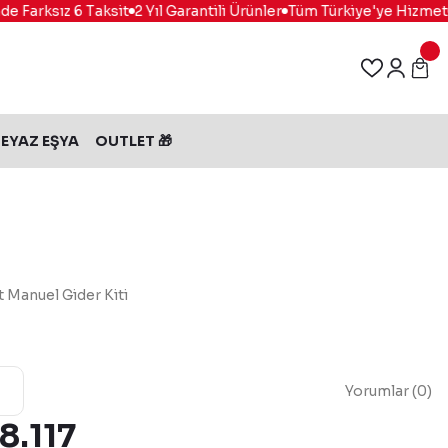
 Farksız 6 Taksit
2 Yıl Garantili Ürünler
Tüm Türkiye'ye Hizmet
%
EYAZ EŞYA
OUTLET 🎁
 Manuel Gider Kiti
Yorumlar (0)
 8.117