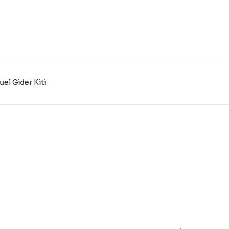
el Gider Kiti
konularda yetersiz gördüğünüz noktaları öneri formunu kullanarak tarafı
Bu ürüne ilk yorumu siz yapın!
Yorum Yaz