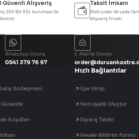
 Güvenli Alışveriş
Taksit İmkanı
iş 250 Bit SSL koruması ile
Mail order ile vade fark
esiniz
alışveriş fırsatı
Gönder
WhatsApp Sipariş
E-Mail ile Destek
0541 379 76 97
order@duruankastre.
Hızlı Bağlantılar
Satış Sözleşmesi
Üye Girişi
e Güvenlik
Yeni üyelik Oluştur
ade Koşulları
Sipariş Takibi
tikası
Havale Bildirim Formu