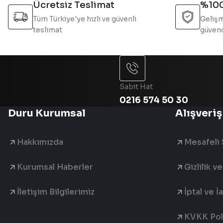
Bu ürüne benzer farklı alternatifler olmalı.
Ücretsiz Teslimat
%100
Tüm Türkiye'ye hızlı ve güvenli
Gelişm
teslimat
güvend
Sabit Hat
0216 574 50 30
Duru Kurumsal
Alışveriş
Hakkımızda
Mesafeli 
Kurumsal Haberler
Gizlilik v
İletişim Bilgilerimiz
İptal ve İ
KVKK Poli