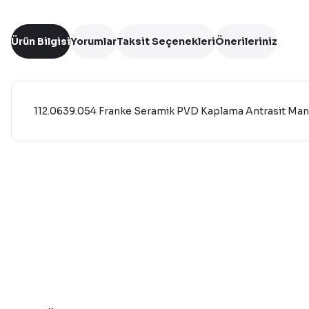
Ürün Bilgisi
Yorumlar
Taksit Seçenekleri
Önerileriniz
112.0639.054 Franke Seramik PVD Kaplama Antrasit Manu
Bu ürünün fiyat bilgisi, resim, ürün açıklamalarında ve diğer 
Görüş ve önerileriniz için teşekkür ederiz.
Ürün resmi kalitesiz, bozuk veya görüntülenemiyor.
Ürün açıklamasında eksik bilgiler bulunuyor.
Ürün bilgilerinde hatalar bulunuyor.
Ürün fiyatı diğer sitelerden daha pahalı.