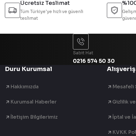
Bu ürüne benzer farklı alternatifler olmalı.
Ücretsiz Teslimat
%100
Tüm Türkiye'ye hızlı ve güvenli
Gelişm
teslimat
güvend
Sabit Hat
0216 574 50 30
Duru Kurumsal
Alışveriş
Hakkımızda
Mesafeli 
Kurumsal Haberler
Gizlilik v
İletişim Bilgilerimiz
İptal ve İ
KVKK Poli