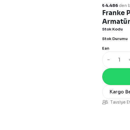
₺ 4.486
den b
Franke P
Armatü
Stok Kodu
Stok Durumu
Ean
Kargo B
Tavsiye E