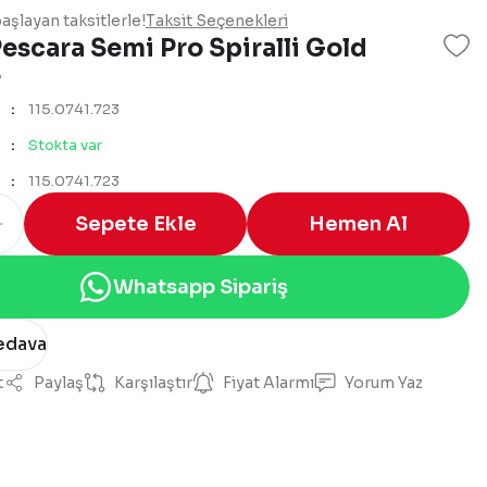
aşlayan taksitlerle!
Taksit Seçenekleri
escara Semi Pro Spiralli Gold
r
115.0741.723
Stokta var
115.0741.723
Sepete Ekle
Hemen Al
Whatsapp Sipariş
edava
t
Paylaş
Karşılaştır
Fiyat Alarmı
Yorum Yaz