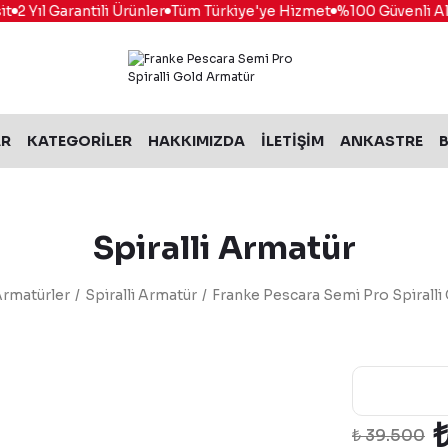
2 Yıl Garantili Ürünler
Tüm Türkiye'ye Hizmet
%100 Güvenli Alış
AR
KATEGORİLER
HAKKIMIZDA
İLETİŞİM
ANKASTRE
B
Spiralli Armatür
rmatürler
Spiralli Armatür
Franke Pescara Semi Pro Spiralli
₺ 39.500