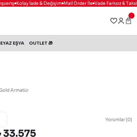
veriş
Kolay İade & Değişim
Mail Order İle
Vade Farksız 6 Taksit
EYAZ EŞYA
OUTLET 🎁
 Gold Armatür
Yorumlar (0)
₺ 33.575