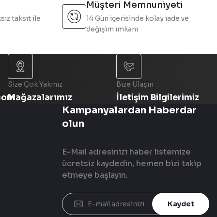
Müşteri Memnuniyeti
sız taksit ile
14 Gün içerisinde kolay iade ve
değişim imkanı
Size Çok Yakınız
Bize Ulaşın
com
Mağazalarımız
İletişim Bilgilerimiz
Kampanyalardan Haberdar
olun
E-Mail adresinizi haber listemize
ücretsiz kaydedin, hemen bizi takip
etmeye başlayın.
Kaydet