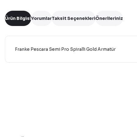
Ürün Bilgisi
Yorumlar
Taksit Seçenekleri
Önerileriniz
Franke Pescara Semi Pro Spiralli Gold Armatür
Bu ürünün fiyat bilgisi, resim, ürün açıklamalarında ve diğer 
Görüş ve önerileriniz için teşekkür ederiz.
Ürün resmi kalitesiz, bozuk veya görüntülenemiyor.
Ürün açıklamasında eksik bilgiler bulunuyor.
Ürün bilgilerinde hatalar bulunuyor.
Ürün fiyatı diğer sitelerden daha pahalı.