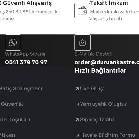
 Güvenli Alışveriş
Taksit İmkanı
iş 250 Bit SSL koruması ile
Mail order ile vade fark
esiniz
alışveriş fırsatı
Gönder
WhatsApp Sipariş
E-Mail ile Destek
0541 379 76 97
order@duruankastre.
Hızlı Bağlantılar
Satış Sözleşmesi
Üye Girişi
e Güvenlik
Yeni üyelik Oluştur
ade Koşulları
Sipariş Takibi
tikası
Havale Bildirim Formu