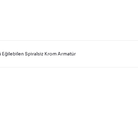
Eğilebilen Spiralsiz Krom Armatür
konularda yetersiz gördüğünüz noktaları öneri formunu kullanarak tarafı
Bu ürüne ilk yorumu siz yapın!
Yorum Yaz