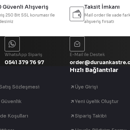
 Güvenli Alışveriş
Taksit İmkanı
iş 250 Bit SSL koruması ile
Mail order ile vade fark
esiniz
alışveriş fırsatı
Gönder
WhatsApp Sipariş
E-Mail ile Destek
0541 379 76 97
order@duruankastre.
Hızlı Bağlantılar
Satış Sözleşmesi
Üye Girişi
e Güvenlik
Yeni üyelik Oluştur
ade Koşulları
Sipariş Takibi