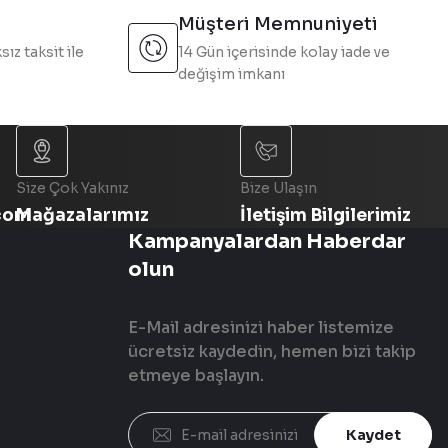
Müşteri Memnuniyeti
sız taksit ile
14 Gün içerisinde kolay iade ve
değişim imkanı
Size Çok Yakınız
Bize Ulaşın
com
Mağazalarımız
İletişim Bilgilerimiz
Kampanyalardan Haberdar
olun
E-Mail adresinizi haber listemize
ücretsiz kaydedin, hemen bizi takip
etmeye başlayın.
Kaydet