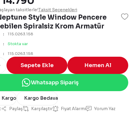
 14.790
şlayan taksitlerle!
Taksit Seçenekleri
Neptune Style Window Pencere
lebilen Spiralsiz Krom Armatür
115.0263.158
Stokta var
115.0263.158
Sepete Ekle
Hemen Al
Whatsapp Sipariş
n Kargo
Kargo Bedava
t
Paylaş
Karşılaştır
Fiyat Alarmı
Yorum Yaz