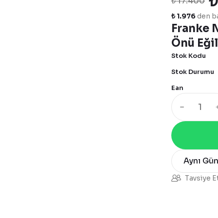
₺
₺ 17.400
₺ 1.976
den ba
Franke 
Önü Eği
Stok Kodu
Stok Durumu
Ean
Aynı Gü
Tavsiye E