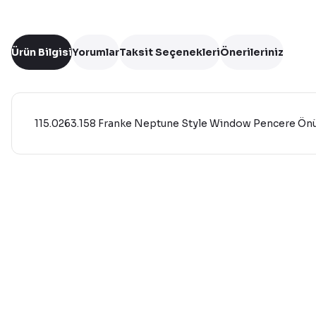
Ürün Bilgisi
Yorumlar
Taksit Seçenekleri
Önerileriniz
115.0263.158 Franke Neptune Style Window Pencere Önü 
Bu ürünün fiyat bilgisi, resim, ürün açıklamalarında ve diğer 
Görüş ve önerileriniz için teşekkür ederiz.
Ürün resmi kalitesiz, bozuk veya görüntülenemiyor.
Ürün açıklamasında eksik bilgiler bulunuyor.
Ürün bilgilerinde hatalar bulunuyor.
Ürün fiyatı diğer sitelerden daha pahalı.