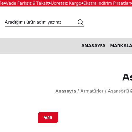
Vade Farksız 6 Taksit
Ücretsiz Kargo
Ekstra İndirim Fırsatları
K
ANASAYFA
MARKAL
A
Anasayfa
Armatürler
Asansörlü &
%15