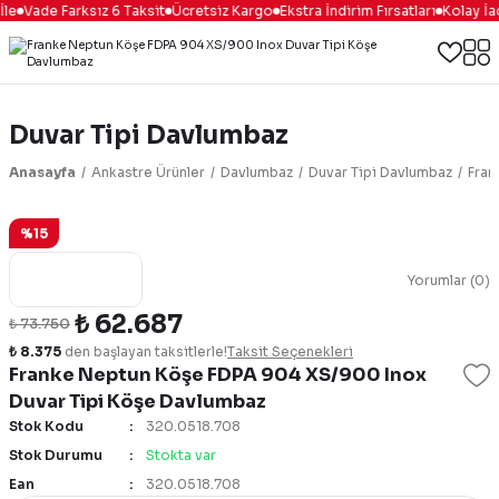
le
Vade Farksız 6 Taksit
Ücretsiz Kargo
Ekstra İndirim Fırsatları
Kolay İa
Duvar Tipi Davlumbaz
Anasayfa
Ankastre Ürünler
Davlumbaz
Duvar Tipi Davlumbaz
Fran
%15
Yorumlar (0)
₺ 62.687
₺ 73.750
₺ 8.375
den başlayan taksitlerle!
Taksit Seçenekleri
Franke Neptun Köşe FDPA 904 XS/900 Inox
Duvar Tipi Köşe Davlumbaz
Stok Kodu
320.0518.708
Stok Durumu
Stokta var
Ean
320.0518.708