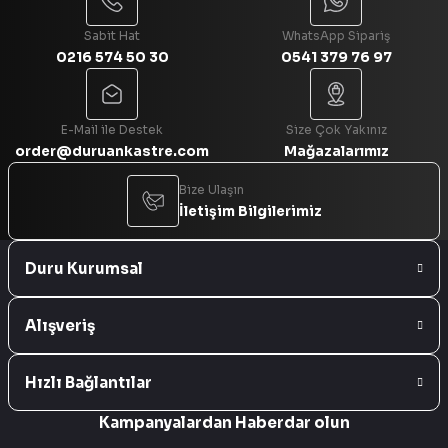
Sabit Hat
WhatsApp Sipariş
0216 574 50 30
0541 379 76 97
Gönder
E-Mail ile Destek
Size Çok Yakınız
order@duruankastre.com
Mağazalarımız
Bize Ulaşın
İletişim Bilgilerimiz
Duru Kurumsal
Alışveriş
Hızlı Bağlantılar
Kampanyalardan Haberdar olun