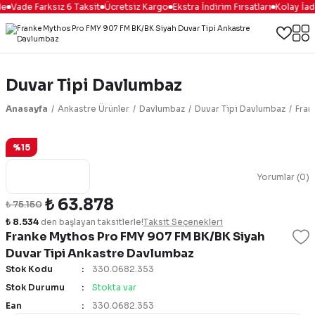
e
Vade Farksız 6 Taksit
Ücretsiz Kargo
Ekstra İndirim Fırsatları
Kolay İad
Duvar Tipi Davlumbaz
Anasayfa
Ankastre Ürünler
Davlumbaz
Duvar Tipi Davlumbaz
Fran
%15
Yorumlar (0)
₺ 63.878
₺ 75.150
₺ 8.534
den başlayan taksitlerle!
Taksit Seçenekleri
Franke Mythos Pro FMY 907 FM BK/BK Siyah
Duvar Tipi Ankastre Davlumbaz
Stok Kodu
330.0682.353
Stok Durumu
Stokta var
Ean
330.0682.353