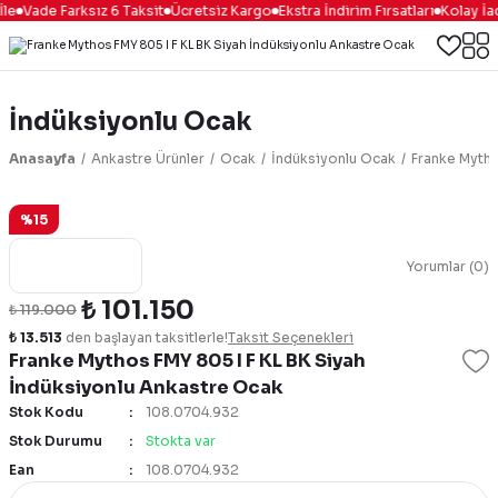
le
Vade Farksız 6 Taksit
Ücretsiz Kargo
Ekstra İndirim Fırsatları
Kolay İa
İndüksiyonlu Ocak
Anasayfa
Ankastre Ürünler
Ocak
İndüksiyonlu Ocak
Franke Mytho
%15
Yorumlar (0)
₺ 101.150
₺ 119.000
₺ 13.513
den başlayan taksitlerle!
Taksit Seçenekleri
Franke Mythos FMY 805 I F KL BK Siyah
İndüksiyonlu Ankastre Ocak
Stok Kodu
108.0704.932
Stok Durumu
Stokta var
Ean
108.0704.932