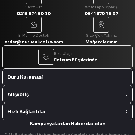
Sabit Hat
WhatsApp Sipariş
0216 574 50 30
0541 379 76 97
Gönder
E-Mail ile Destek
Size Çok Yakınız
order@duruankastre.com
Mağazalarımız
Bize Ulaşın
İletişim Bilgilerimiz
Duru Kurumsal
Alışveriş
Hızlı Bağlantılar
Kampanyalardan Haberdar olun