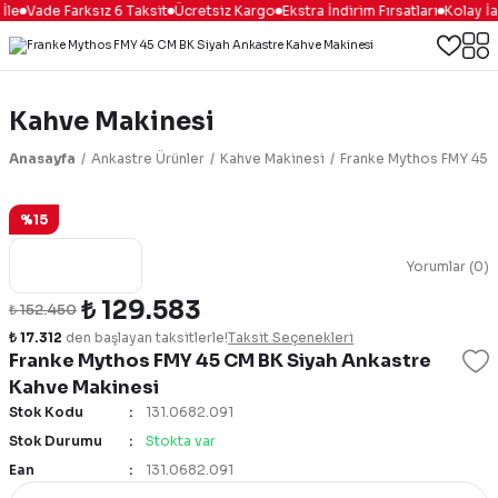
İle
Vade Farksız 6 Taksit
Ücretsiz Kargo
Ekstra İndirim Fırsatları
Kolay İa
Kahve Makinesi
Anasayfa
Ankastre Ürünler
Kahve Makinesi
Franke Mythos FMY 45 
%15
Yorumlar (0)
₺ 129.583
₺ 152.450
₺ 17.312
den başlayan taksitlerle!
Taksit Seçenekleri
Franke Mythos FMY 45 CM BK Siyah Ankastre
Kahve Makinesi
Stok Kodu
131.0682.091
Stok Durumu
Stokta var
Ean
131.0682.091