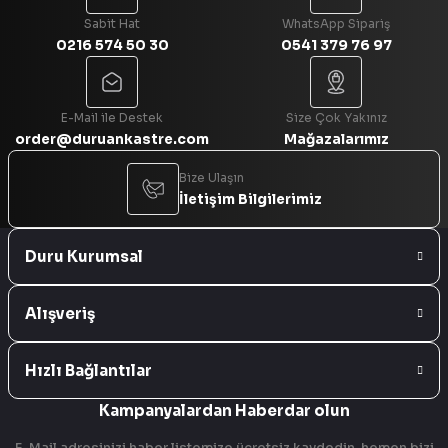
Sabit Hat
WhatsApp Sipariş
0216 574 50 30
0541 379 76 97
Gönder
E-Mail ile Destek
Size Çok Yakınız
order@duruankastre.com
Mağazalarımız
Bize Ulaşın
İletişim Bilgilerimiz
Duru Kurumsal
Alışveriş
Hızlı Bağlantılar
Kampanyalardan Haberdar olun