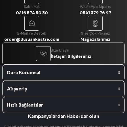
Sabit Hat
WhatsApp Sipariş
0216 574 50 30
0541 379 76 97
Gönder
E-Mail ile Destek
Size Çok Yakınız
order@duruankastre.com
Mağazalarımız
Bize Ulaşın
İletişim Bilgilerimiz
Duru Kurumsal
Alışveriş
Hızlı Bağlantılar
Kampanyalardan Haberdar olun