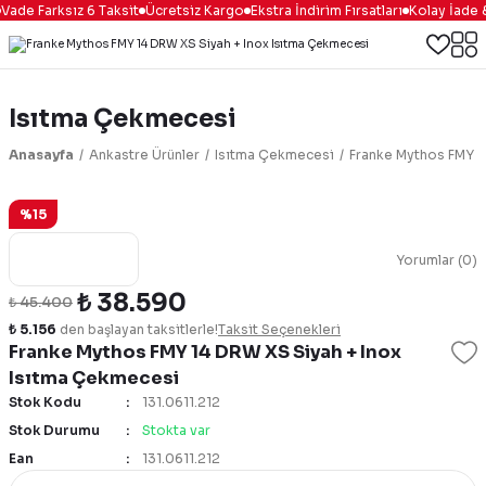
 Farksız 6 Taksit
Ücretsiz Kargo
Ekstra İndirim Fırsatları
Kolay İade & De
Isıtma Çekmecesi
Anasayfa
Ankastre Ürünler
Isıtma Çekmecesi
Franke Mythos FMY 1
%15
Yorumlar (0)
₺ 38.590
₺ 45.400
₺ 5.156
den başlayan taksitlerle!
Taksit Seçenekleri
Franke Mythos FMY 14 DRW XS Siyah + Inox
Isıtma Çekmecesi
Stok Kodu
131.0611.212
Stok Durumu
Stokta var
Ean
131.0611.212