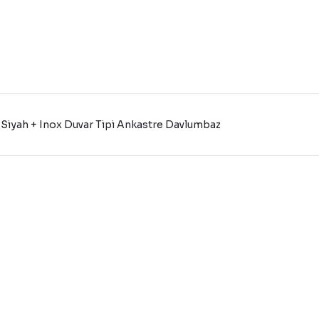
iyah + Inox Duvar Tipi Ankastre Davlumbaz
konularda yetersiz gördüğünüz noktaları öneri formunu kullanarak tarafı
Bu ürüne ilk yorumu siz yapın!
Yorum Yaz