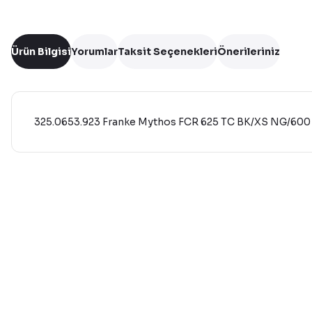
Ürün Bilgisi
Yorumlar
Taksit Seçenekleri
Önerileriniz
325.0653.923 Franke Mythos FCR 625 TC BK/XS NG/600 S
Bu ürünün fiyat bilgisi, resim, ürün açıklamalarında ve diğer 
Görüş ve önerileriniz için teşekkür ederiz.
Ürün resmi kalitesiz, bozuk veya görüntülenemiyor.
Ürün açıklamasında eksik bilgiler bulunuyor.
Ürün bilgilerinde hatalar bulunuyor.
Ürün fiyatı diğer sitelerden daha pahalı.