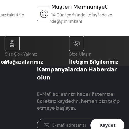
Müşteri Memnuniyeti
sız taksit ile
14 Gün içerisinde kolay iade ve
değişim imkanı
Size Çok Yakınız
Bize Ulaşın
com
Mağazalarımız
İletişim Bilgilerimiz
Kampanyalardan Haberdar
olun
E-Mail adresinizi haber listemize
ücretsiz kaydedin, hemen bizi takip
etmeye başlayın.
Kaydet