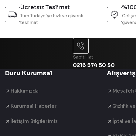
Bu ürüne benzer farklı alternatifler olmalı.
Ücretsiz Teslimat
%100
Tüm Türkiye'ye hızlı ve güvenli
Gelişm
teslimat
güvend
Sabit Hat
0216 574 50 30
Duru Kurumsal
Alışveriş
Hakkımızda
Mesafeli 
Kurumsal Haberler
Gizlilik v
İletişim Bilgilerimiz
İptal ve İ