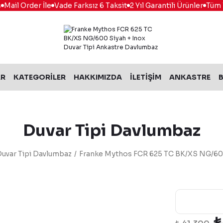
ail Order İle
Vade Farksız 6 Taksit
2 Yıl Garantili Ürünler
Tüm Tü
AR
KATEGORİLER
HAKKIMIZDA
İLETİŞİM
ANKASTRE
B
Duvar Tipi Davlumbaz
uvar Tipi Davlumbaz
Franke Mythos FCR 625 TC BK/XS NG/600