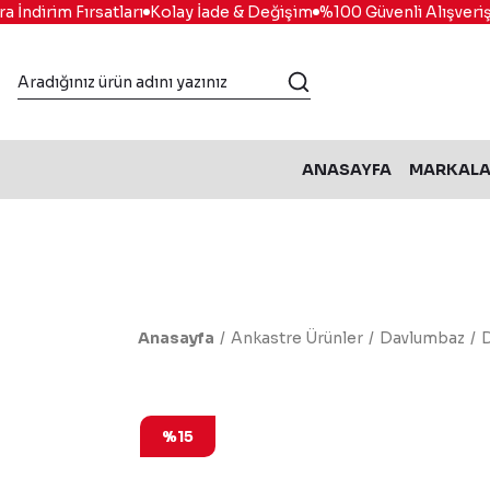
İndirim Fırsatları
Kolay İade & Değişim
%100 Güvenli Alışveriş
M
ANASAYFA
MARKAL
Anasayfa
Ankastre Ürünler
Davlumbaz
D
%15