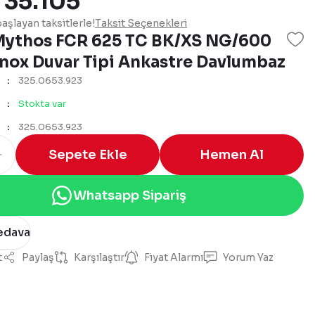
 35.105
aşlayan taksitlerle!
Taksit Seçenekleri
Mythos FCR 625 TC BK/XS NG/600
Inox Duvar Tipi Ankastre Davlumbaz
325.0653.923
Stokta var
325.0653.923
Sepete Ekle
Hemen Al
Whatsapp Sipariş
edava
t
Paylaş
Karşılaştır
Fiyat Alarmı
Yorum Yaz