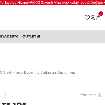
rkiye'ye Hizmet
%100 Güvenli Alışveriş
Kolay İade & Değişim
Ma
EYAZ EŞYA
OUTLET 🎁
 Siyah + Inox Duvar Tipi Ankastre Davlumbaz
Yorumlar (0)