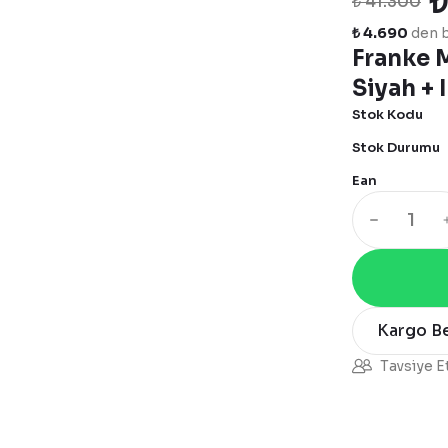
₺
₺ 41.300
₺ 4.690
den b
Franke 
Siyah + 
Stok Kodu
Stok Durumu
Ean
Kargo B
Tavsiye E