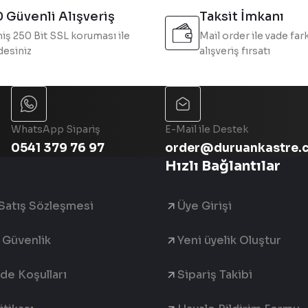
 Güvenli Alışveriş
Taksit İmkanı
iş 250 Bit SSL koruması ile
Mail order ile vade fark
esiniz
alışveriş fırsatı
Gönder
WhatsApp Sipariş
E-Mail ile Destek
0541 379 76 97
order@duruankastre.
Hızlı Bağlantılar
Satış Sözleşmesi
Üye Girişi
e Güvenlik
Yeni üyelik Oluştur
ade Koşulları
Sipariş Takibi