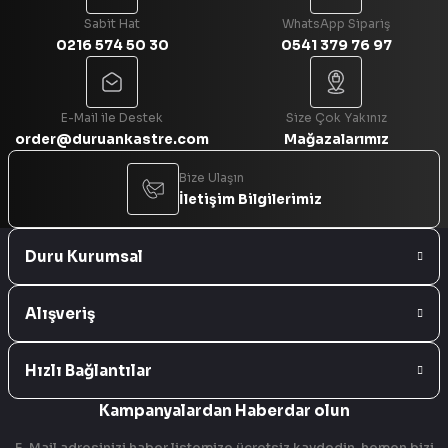
Sabit Hat
WhatsApp Sipariş
0216 574 50 30
0541 379 76 97
Gönder
E-Mail ile Destek
Size Çok Yakınız
order@duruankastre.com
Mağazalarımız
Bize Ulaşın
İletişim Bilgilerimiz
Duru Kurumsal
Alışveriş
Hızlı Bağlantılar
Kampanyalardan Haberdar olun