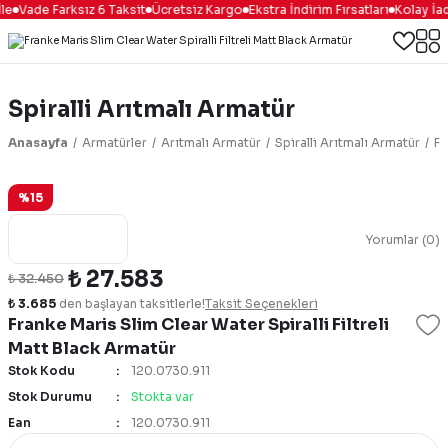
le
Vade Farksız 6 Taksit
Ücretsiz Kargo
Ekstra İndirim Fırsatları
Kolay İad
Spiralli Arıtmalı Armatür
Anasayfa
Armatürler
Arıtmalı Armatür
Spiralli Arıtmalı Armatür
Fr
%15
Yorumlar (0)
₺ 27.583
₺ 32.450
₺ 3.685
den başlayan taksitlerle!
Taksit Seçenekleri
Franke Maris Slim Clear Water Spiralli Filtreli
Matt Black Armatür
Stok Kodu
120.0730.911
Stok Durumu
Stokta var
Ean
120.0730.911