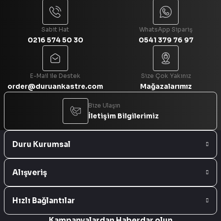
Sabit Hat
WhatsApp Sipariş
0216 574 50 30
0541 379 76 97
Gönder
E-Mail ile Destek
Size Çok Yakınız
order@duruankastre.com
Mağazalarımız
Bize Ulaşın
İletişim Bilgilerimiz
Duru Kurumsal
Alışveriş
Hızlı Bağlantılar
Kampanyalardan Haberdar olun