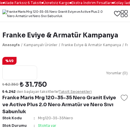
e
Vade Farksız 6 Taksit
Ücretsiz Kargo
Ekstra İndirim Fırsatları
Kolay İad
Franke Eviye & Armatür Kampanya
Anasayfa
Kampanyalı Ürünler
Franke Eviye & Armatür Kampanya
Fr
%49
Yorumlar (0)
₺ 31.750
₺ 62.350
₺ 4.242
den başlayan taksitlerle!
Taksit Seçenekleri
Franke Maris Mrg 120-35-35 Nero Granit Eviye
ve Active Plus 2.0 Nero Armatür ve Nero Sıvı
Sabunluk
Stok Kodu
Mrg120-35-35Nero
Stok Durumu
Stokta var