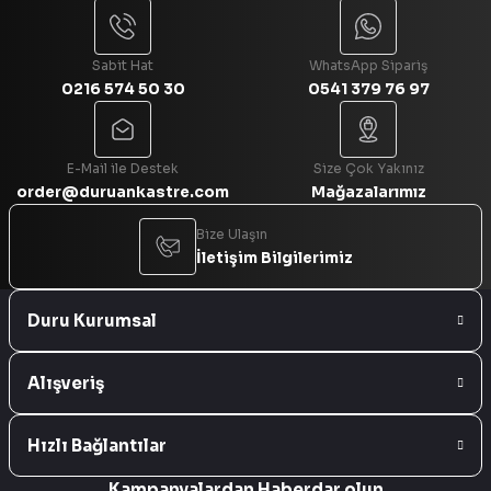
Sabit Hat
WhatsApp Sipariş
0216 574 50 30
0541 379 76 97
Gönder
E-Mail ile Destek
Size Çok Yakınız
order@duruankastre.com
Mağazalarımız
Bize Ulaşın
İletişim Bilgilerimiz
Duru Kurumsal
Alışveriş
Hızlı Bağlantılar
Kampanyalardan Haberdar olun