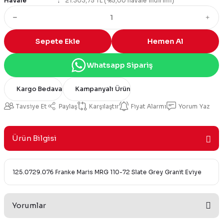
Havale
21.303,75 TL (%5,00 havale indirimi)
Sepete Ekle
Hemen Al
Whatsapp Sipariş
Kargo Bedava
Kampanyalı Ürün
Tavsiye Et
Paylaş
Karşılaştır
Fiyat Alarmı
Yorum Yaz
Ürün Bilgisi
125.0729.076 Franke Maris MRG 110-72 Slate Grey Granit Eviye
Yorumlar