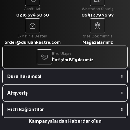
Sabit Hat
WhatsApp Sipariş
0216 574 50 30
0541 379 76 97
Gönder
E-Mail ile Destek
Size Çok Yakınız
order@duruankastre.com
Mağazalarımız
Bize Ulaşın
İletişim Bilgilerimiz
Duru Kurumsal
Alışveriş
Hızlı Bağlantılar
Kampanyalardan Haberdar olun