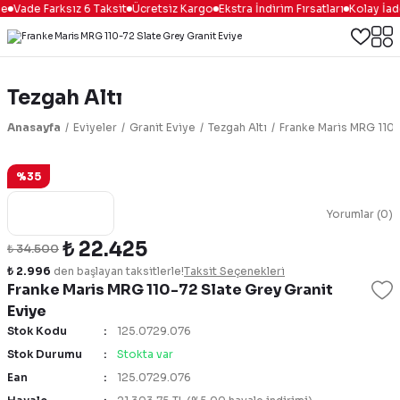
e
Vade Farksız 6 Taksit
Ücretsiz Kargo
Ekstra İndirim Fırsatları
Kolay İad
Tezgah Altı
Anasayfa
Eviyeler
Granit Eviye
Tezgah Altı
Franke Maris MRG 110-
%35
Yorumlar (0)
₺ 22.425
₺ 34.500
₺ 2.996
den başlayan taksitlerle!
Taksit Seçenekleri
Franke Maris MRG 110-72 Slate Grey Granit
Eviye
Stok Kodu
125.0729.076
Stok Durumu
Stokta var
Ean
125.0729.076