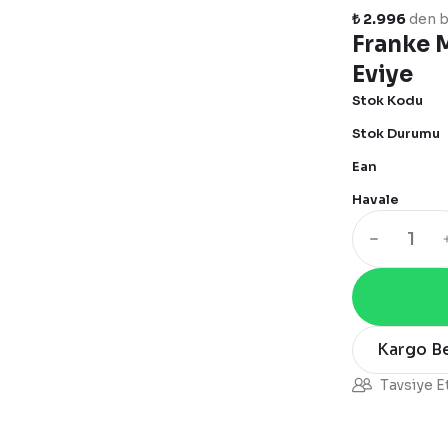
₺ 2.996
den ba
Franke 
Eviye
Stok Kodu
Stok Durumu
Ean
Havale
Kargo B
Tavsiye E