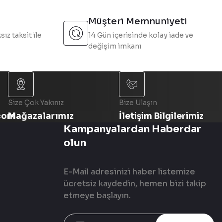
Müşteri Memnuniyeti
sız taksit ile
14 Gün içerisinde kolay iade ve
değişim imkanı
Size Çok Yakınız
Bize Ulaşın
com
Mağazalarımız
İletişim Bilgilerimiz
Kampanyalardan Haberdar
olun
E-Mail adresinizi haber listemize
ücretsiz kaydedin, hemen bizi takip
etmeye başlayın.