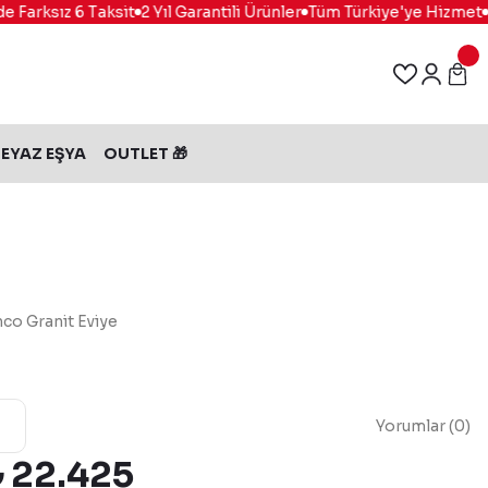
Farksız 6 Taksit
2 Yıl Garantili Ürünler
Tüm Türkiye'ye Hizmet
%1
EYAZ EŞYA
OUTLET 🎁
co Granit Eviye
Yorumlar (0)
₺ 22.425