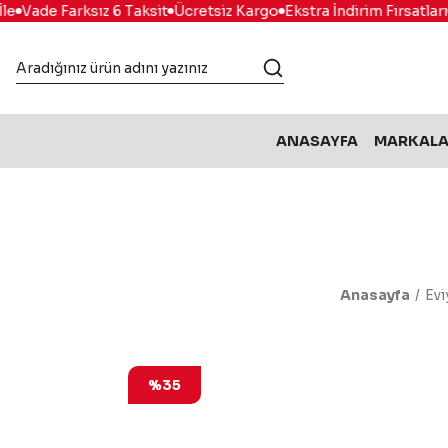
Vade Farksız 6 Taksit
Ücretsiz Kargo
Ekstra İndirim Fırsatları
K
ANASAYFA
MARKAL
Anasayfa
Evi
%35