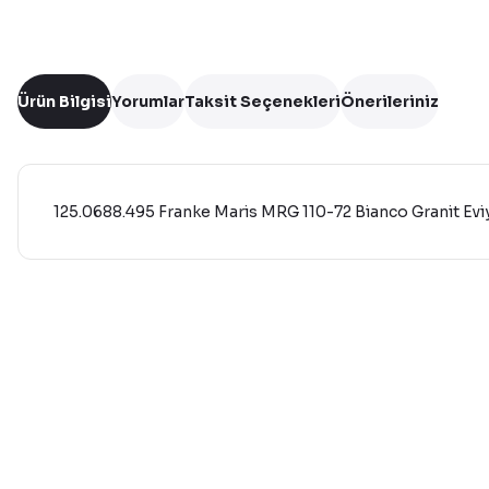
Ürün Bilgisi
Yorumlar
Taksit Seçenekleri
Önerileriniz
125.0688.495 Franke Maris MRG 110-72 Bianco Granit Evi
Bu ürünün fiyat bilgisi, resim, ürün açıklamalarında ve diğer 
Görüş ve önerileriniz için teşekkür ederiz.
Ürün resmi kalitesiz, bozuk veya görüntülenemiyor.
Ürün açıklamasında eksik bilgiler bulunuyor.
Ürün bilgilerinde hatalar bulunuyor.