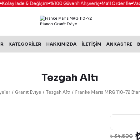
olay İade & Değişim
%100 Güvenli Alışveriş
Mail Order İle
Vade 
AR
KATEGORİLER
HAKKIMIZDA
İLETİŞİM
ANKASTRE
B
Tezgah Altı
yeler
Granit Eviye
Tezgah Altı
Franke Maris MRG 110-72 Bian
₺ 34.500