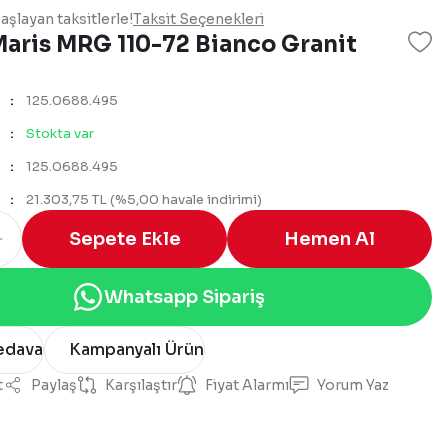
şlayan taksitlerle!
Taksit Seçenekleri
Maris MRG 110-72 Bianco Granit
125.0688.495
Stokta var
125.0688.495
21.303,75 TL (%5,00 havale indirimi)
Sepete Ekle
Hemen Al
Whatsapp Sipariş
edava
Kampanyalı Ürün
t
Paylaş
Karşılaştır
Fiyat Alarmı
Yorum Yaz