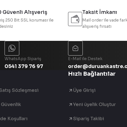
 Güvenli Alışveriş
Taksit İmkanı
iş 250 Bit SSL koruması ile
Mail order ile vade fark
esiniz
alışveriş fırsatı
Gönder
WhatsApp Sipariş
E-Mail ile Destek
0541 379 76 97
order@duruankastre.
Hızlı Bağlantılar
Satış Sözleşmesi
Üye Girişi
e Güvenlik
Yeni üyelik Oluştur
ade Koşulları
Sipariş Takibi