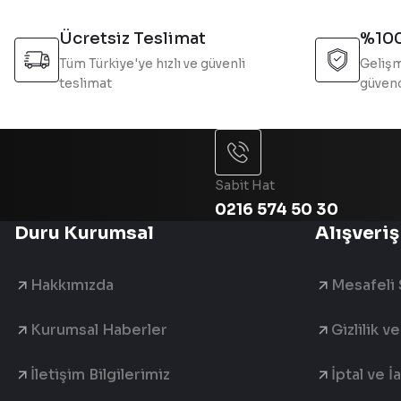
Ürün fiyatı diğer sitelerden daha pahalı.
Bu ürüne benzer farklı alternatifler olmalı.
Ücretsiz Teslimat
%100
Tüm Türkiye'ye hızlı ve güvenli
Gelişm
teslimat
güvend
Sabit Hat
0216 574 50 30
Duru Kurumsal
Alışveriş
Hakkımızda
Mesafeli 
Kurumsal Haberler
Gizlilik v
İletişim Bilgilerimiz
İptal ve İ