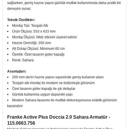
sağlarken, geniş hazne yapısı günlük mutfak kullanımında daha pratik bir
deneyim sunar.
Teknik Özellikler:
Montaj Tipi: Tezgah Altı
Ürün Ölçüsü: 553 x 433 mm
Montaj Ölçüsü: Web sitesini ziyaret ediniz
Hazne Derinliği: 200 mm
Alt Dolap Ölçüsü: Minimum 60 cm
Özellik: Özel tasarım gider kapağı
Renk: Sahara
Avantajları:
200 mm derin hazne yapısı sayesinde geniş kullanım alanı
Tezgah altı montaj ile modern ve bütünleşik görünüm
Özel tasarım gider kapağı ile şık detaylar
Günlük kullanıma uygun dayanıklı yapı
Modern Sahara tasarımı ile mutfak dekorasyonuna estetik görünüm
kazandırır
Franke Active Plus Doccia 2.0 Sahara Armatür -
115.0663.756