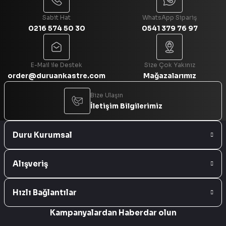
Sabit Hat
WhatsApp Sipariş
0216 574 50 30
0541 379 76 97
Gönder
E-Mail ile Destek
Size Çok Yakınız
order@duruankastre.com
Mağazalarımız
Bize Ulaşın
İletişim Bilgilerimiz
Duru Kurumsal
Alışveriş
Hızlı Bağlantılar
Kampanyalardan Haberdar olun