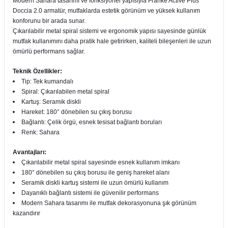
Modern Sahara tasarımı ve fonksiyonel yapısıyla Franke Active Plus
Doccia 2.0 armatür, mutfaklarda estetik görünüm ve yüksek kullanım
konforunu bir arada sunar.
Çıkarılabilir metal spiral sistemi ve ergonomik yapısı sayesinde günlük
mutfak kullanımını daha pratik hale getirirken, kaliteli bileşenleri ile uzun
ömürlü performans sağlar.
Teknik Özellikler:
Tip: Tek kumandalı
Spiral: Çıkarılabilen metal spiral
Kartuş: Seramik diskli
Hareket: 180° dönebilen su çıkış borusu
Bağlantı: Çelik örgü, esnek tesisat bağlantı boruları
Renk: Sahara
Avantajları:
Çıkarılabilir metal spiral sayesinde esnek kullanım imkanı
180° dönebilen su çıkış borusu ile geniş hareket alanı
Seramik diskli kartuş sistemi ile uzun ömürlü kullanım
Dayanıklı bağlantı sistemi ile güvenilir performans
Modern Sahara tasarımı ile mutfak dekorasyonuna şık görünüm
kazandırır