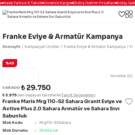
Vade Farksız 6 Taksit
Ücretsiz Kargo
Ekstra İndirim Fırsatları
Kolay İade
Franke Eviye & Armatür Kampanya
Anasayfa
Kampanyalı Ürünler
Franke Eviye & Armatür Kampanya
Fr
%49
Yorumlar (0)
₺ 29.750
₺ 58.500
₺ 3.975
den başlayan taksitlerle!
Taksit Seçenekleri
Franke Maris Mrg 110-52 Sahara Granit Eviye ve
Active Plus 2.0 Sahara Armatür ve Sahara Sıvı
Sabunluk
Stok Kodu
Mrg110-52Sahara
Stok Durumu
Stokta var