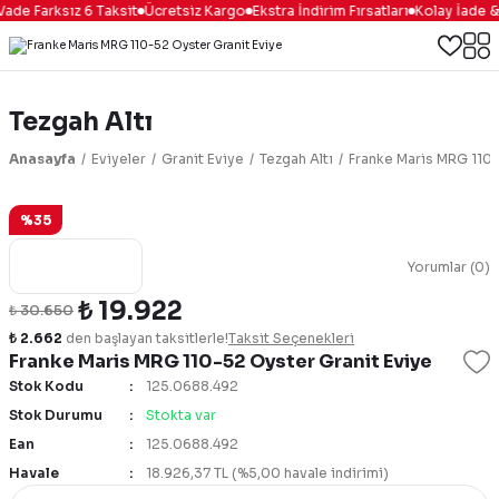
 Farksız 6 Taksit
Ücretsiz Kargo
Ekstra İndirim Fırsatları
Kolay İade & De
Tezgah Altı
Anasayfa
Eviyeler
Granit Eviye
Tezgah Altı
Franke Maris MRG 110-
%35
Yorumlar (0)
₺ 19.922
₺ 30.650
₺ 2.662
den başlayan taksitlerle!
Taksit Seçenekleri
Franke Maris MRG 110-52 Oyster Granit Eviye
Stok Kodu
125.0688.492
Stok Durumu
Stokta var
Ean
125.0688.492
Havale
18.926,37 TL (%5,00 havale indirimi)