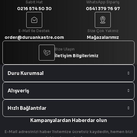
Sabit Hat
WhatsApp Sipariş
0216 574 50 30
0541 379 76 97
Gönder
E-Mail ile Destek
Size Çok Yakınız
order@duruankastre.com
Mağazalarımız
Bize Ulaşın
İletişim Bilgilerimiz
Duru Kurumsal
Alışveriş
Hızlı Bağlantılar
Kampanyalardan Haberdar olun
E-Mail adresinizi haber listemize ücretsiz kaydedin, hemen bizi