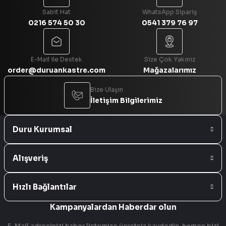
Sabit Hat
WhatsApp Sipariş
0216 574 50 30
0541 379 76 97
Gönder
E-Mail ile Destek
Size Çok Yakınız
order@duruankastre.com
Mağazalarımız
Bize Ulaşın
İletişim Bilgilerimiz
Duru Kurumsal
Alışveriş
Hızlı Bağlantılar
Kampanyalardan Haberdar olun