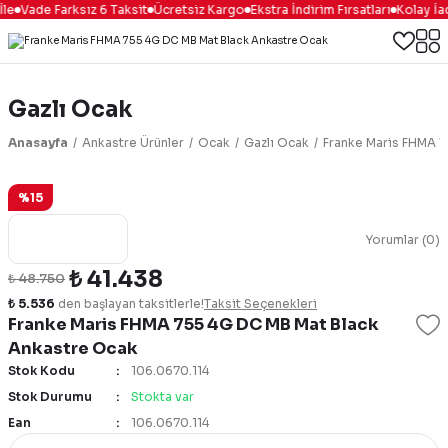
le
Vade Farksız 6 Taksit
Ücretsiz Kargo
Ekstra İndirim Fırsatları
Kolay İa
Gazlı Ocak
Anasayfa
Ankastre Ürünler
Ocak
Gazlı Ocak
Franke Maris FHMA 7
%15
Yorumlar (0)
₺ 41.438
₺ 48.750
₺ 5.536
den başlayan taksitlerle!
Taksit Seçenekleri
Franke Maris FHMA 755 4G DC MB Mat Black
Ankastre Ocak
Stok Kodu
106.0670.114
Stok Durumu
Stokta var
Ean
106.0670.114