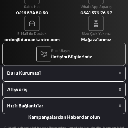
Sabit Hat
WhatsApp Sipariş
0216 574 50 30
0541 379 76 97
Gönder
E-Mail ile Destek
Size Çok Yakınız
order@duruankastre.com
Mağazalarımız
Bize Ulaşın
İletişim Bilgilerimiz
Duru Kurumsal
Alışveriş
Hızlı Bağlantılar
Kampanyalardan Haberdar olun