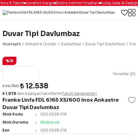
sız 6 Taksit
Ücretsiz Kargo
Ekstra İndirim Fırsatları
Kolay İade & Değişi
Duvar Tipi Davlumbaz
Anasayfa
Ankastre Ürünler
Davlumbaz
Duvar Tipi Davlumbaz
Fran
%15
Yorumlar (0)
₺ 12.538
₺ 14.750
₺ 1.675
den başlayan taksitlerle!
Taksit Seçenekleri
Franke Linfa FDL 6165 XS/600 Inox Ankastre
Duvar Tipi Davlumbaz
Stok Kodu
320.0528.015
Stok Durumu
Stokta var
Ean
320.0528.015