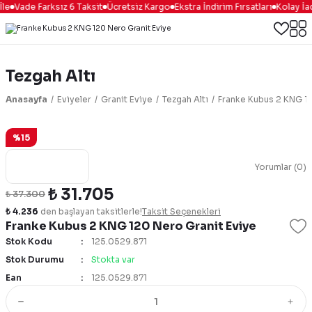
le
Vade Farksız 6 Taksit
Ücretsiz Kargo
Ekstra İndirim Fırsatları
Kolay İa
Tezgah Altı
Anasayfa
Eviyeler
Granit Eviye
Tezgah Altı
Franke Kubus 2 KNG 12
%15
Yorumlar (0)
₺ 31.705
₺ 37.300
₺ 4.236
den başlayan taksitlerle!
Taksit Seçenekleri
Franke Kubus 2 KNG 120 Nero Granit Eviye
Stok Kodu
125.0529.871
Stok Durumu
Stokta var
Ean
125.0529.871