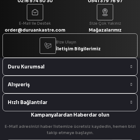
0216 574 50 30
0541 379 76 97
Gönder
E-Mail ile Destek
Size Çok Yakınız
order@duruankastre.com
Mağazalarımız
Bize Ulaşın
İletişim Bilgilerimiz
Duru Kurumsal
Alışveriş
Hızlı Bağlantılar
Kampanyalardan Haberdar olun
E-Mail adresinizi haber listemize ücretsiz kaydedin, hemen bizi
takip etmeye başlayın.