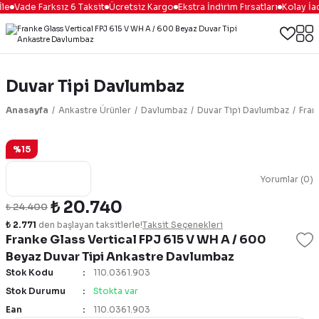
le
Vade Farksız 6 Taksit
Ücretsiz Kargo
Ekstra İndirim Fırsatları
Kolay İa
Duvar Tipi Davlumbaz
Anasayfa
Ankastre Ürünler
Davlumbaz
Duvar Tipi Davlumbaz
Fran
%15
Yorumlar (0)
₺ 20.740
₺ 24.400
₺ 2.771
den başlayan taksitlerle!
Taksit Seçenekleri
Franke Glass Vertical FPJ 615 V WH A / 600
Beyaz Duvar Tipi Ankastre Davlumbaz
Stok Kodu
110.0361.903
Stok Durumu
Stokta var
Ean
110.0361.903