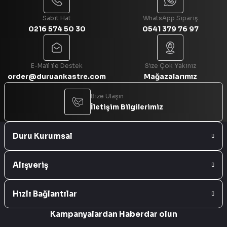
Sabit Hat
WhatsApp Sipariş
0216 574 50 30
0541 379 76 97
Gönder
E-Mail ile Destek
Size Çok Yakınız
order@duruankastre.com
Mağazalarımız
Bize Ulaşın
İletişim Bilgilerimiz
Duru Kurumsal
Alışveriş
Hızlı Bağlantılar
Kampanyalardan Haberdar olun