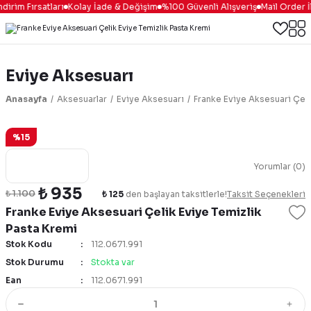
dirim Fırsatları
Kolay İade & Değişim
%100 Güvenli Alışveriş
Mail Order İl
Eviye Aksesuarı
Anasayfa
Aksesuarlar
Eviye Aksesuarı
Franke Eviye Aksesuari Çeli
%15
Yorumlar (0)
₺ 935
₺ 1.100
₺ 125
den başlayan taksitlerle!
Taksit Seçenekleri
Franke Eviye Aksesuari Çelik Eviye Temizlik
Pasta Kremi
Stok Kodu
112.0671.991
Stok Durumu
Stokta var
Ean
112.0671.991