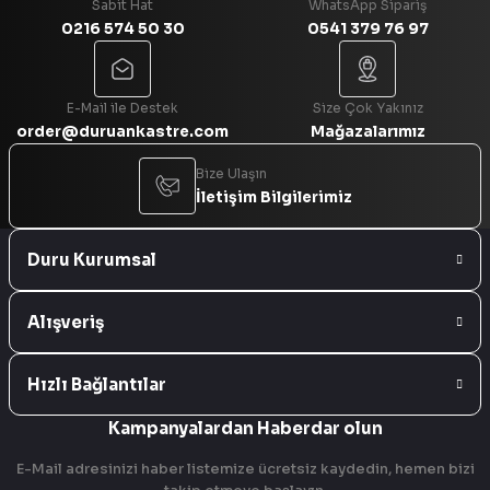
Sabit Hat
WhatsApp Sipariş
0216 574 50 30
0541 379 76 97
Gönder
E-Mail ile Destek
Size Çok Yakınız
order@duruankastre.com
Mağazalarımız
Bize Ulaşın
İletişim Bilgilerimiz
Duru Kurumsal
Alışveriş
Hızlı Bağlantılar
Kampanyalardan Haberdar olun
E-Mail adresinizi haber listemize ücretsiz kaydedin, hemen bizi