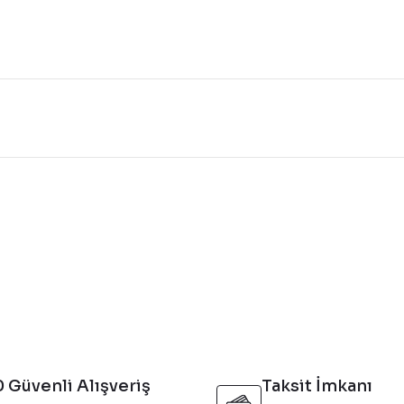
konularda yetersiz gördüğünüz noktaları öneri formunu kullanarak tarafı
Bu ürüne ilk yorumu siz yapın!
Yorum Yaz
 Güvenli Alışveriş
Taksit İmkanı