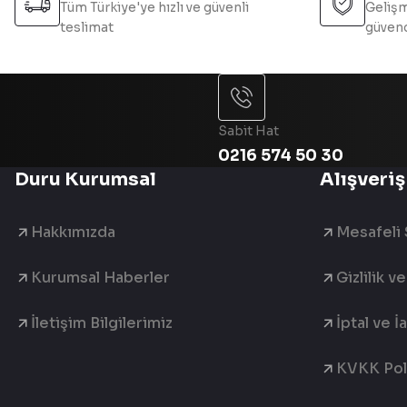
Tüm Türkiye'ye hızlı ve güvenli
Gelişm
teslimat
güvend
Sabit Hat
0216 574 50 30
Duru Kurumsal
Alışveriş
Hakkımızda
Mesafeli 
Kurumsal Haberler
Gizlilik v
İletişim Bilgilerimiz
İptal ve İ
KVKK Poli