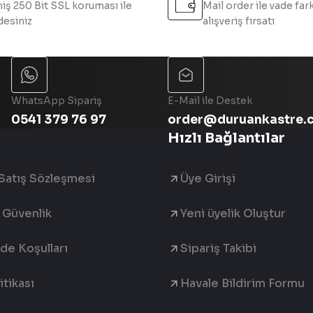
iş 250 Bit SSL koruması ile
Mail order ile vade fark
esiniz
alışveriş fırsatı
Gönder
WhatsApp Sipariş
E-Mail ile Destek
0541 379 76 97
order@duruankastre.
Hızlı Bağlantılar
Satış Sözleşmesi
Üye Girişi
e Güvenlik
Yeni üyelik Oluştur
ade Koşulları
Sipariş Takibi
tikası
Havale Bildirim Formu