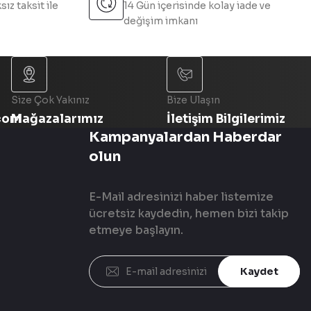
sız taksit ile
14 Gün içerisinde kolay iade ve
değişim imkanı
Size Çok Yakınız
Bize Ulaşın
com
Mağazalarımız
İletişim Bilgilerimiz
Kampanyalardan Haberdar
olun
E-Mail adresinizi haber listemize
ücretsiz kaydedin, hemen bizi takip
etmeye başlayın.
Kaydet