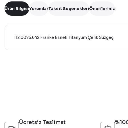
Ürün Bilgisi
Yorumlar
Taksit Seçenekleri
Önerileriniz
112.0075.642 Franke Esnek Titanyum Çelik Süzgeç
Bu ürünün fiyat bilgisi, resim, ürün açıklamalarında ve diğer 
Görüş ve önerileriniz için teşekkür ederiz.
Ürün resmi kalitesiz, bozuk veya görüntülenemiyor.
Ürün açıklamasında eksik bilgiler bulunuyor.
Ürün bilgilerinde hatalar bulunuyor.
Ürün fiyatı diğer sitelerden daha pahalı.
Bu ürüne benzer farklı alternatifler olmalı.
Ücretsiz Teslimat
%100