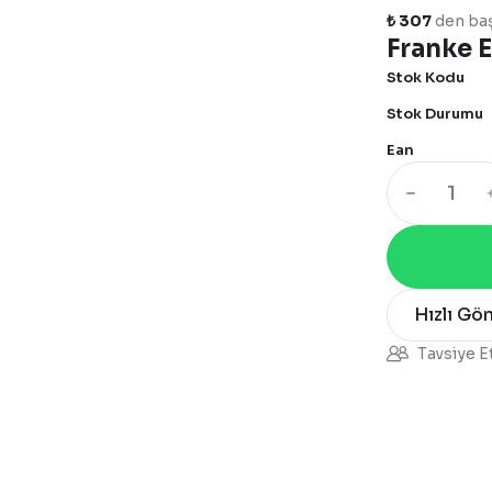
₺ 307
den baş
Franke 
Stok Kodu
Stok Durumu
Ean
Hızlı Gö
Tavsiye E