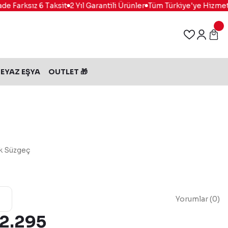
 Farksız 6 Taksit
2 Yıl Garantili Ürünler
Tüm Türkiye'ye Hizmet
%
EYAZ EŞYA
OUTLET 🎁
k Süzgeç
Yorumlar (0)
 2.295