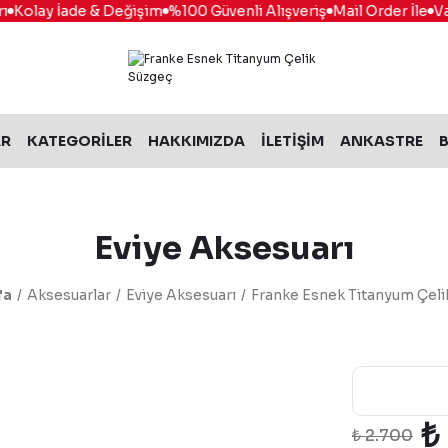
Kolay İade & Değişim
%100 Güvenli Alışveriş
Mail Order İle
Vade
AR
KATEGORİLER
HAKKIMIZDA
İLETİŞİM
ANKASTRE
B
Eviye Aksesuarı
fa
Aksesuarlar
Eviye Aksesuarı
Franke Esnek Titanyum Çeli
₺
₺ 2.700