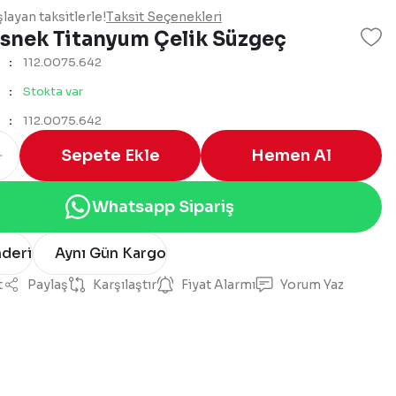
layan taksitlerle!
Taksit Seçenekleri
Esnek Titanyum Çelik Süzgeç
112.0075.642
Stokta var
112.0075.642
Sepete Ekle
Hemen Al
Whatsapp Sipariş
nderi
Aynı Gün Kargo
t
Paylaş
Karşılaştır
Fiyat Alarmı
Yorum Yaz