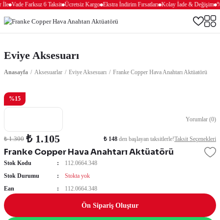
İle
Vade Farksız 6 Taksit
Ücretsiz Kargo
Ekstra İndirim Fırsatları
Kolay İade & Değişim
%1
Eviye Aksesuarı
Anasayfa
Aksesuarlar
Eviye Aksesuarı
Franke Copper Hava Anahtarı Aktüatörü
%15
Yorumlar (0)
₺ 1.105
₺ 148
den başlayan taksitlerle!
Taksit Seçenekleri
₺ 1.300
Franke Copper Hava Anahtarı Aktüatörü
Stok Kodu
112.0664.348
Stok Durumu
Stokta yok
Ean
112.0664.348
Ön Sipariş Oluştur