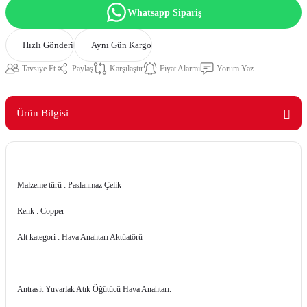
Whatsapp Sipariş
Hızlı Gönderi
Aynı Gün Kargo
Tavsiye Et
Paylaş
Karşılaştır
Fiyat Alarmı
Yorum Yaz
Ürün Bilgisi
Malzeme türü : Paslanmaz Çelik
Renk : Copper
Alt kategori : Hava Anahtarı Aktüatörü
Antrasit Yuvarlak Atık Öğütücü Hava Anahtarı.