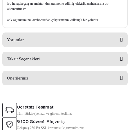
Bu havayla çalışan anahtar, duvara monte edilmiş elektrik anahtarlarına bir
alternatiftir ve
atık öğütücünüzü lavabonuzdan çalıştırmanın kullanışlı bir yoludur.
Yorumlar
Taksit Seçenekleri
Bu ürüne ilk yorumu siz yapın!
Önerileriniz
Yorum Yaz
Bu ürünün fiyat bilgisi, resim, ürün açıklamalarında ve diğer konularda
yetersiz gördüğünüz noktaları öneri formunu kullanarak tarafımıza
Ücretsiz Teslimat
iletebilirsiniz.
Tüm Türkiye'ye hızlı ve güvenli teslimat
Görüş ve önerileriniz için teşekkür ederiz.
%100 Güvenli Alışveriş
Gelişmiş 250 Bit SSL koruması ile güvendesiniz
Ürün resmi kalitesiz, bozuk veya görüntülenemiyor.