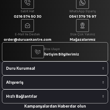
Sabit Hat
WhatsApp Sipariş
0216 574 50 30
0541 379 76 97
Gönder
E-Mail ile Destek
Size Çok Yakınız
order@duruankastre.com
Mağazalarımız
Bize Ulaşın
İletişim Bilgilerimiz
Duru Kurumsal
Alışveriş
Hızlı Bağlantılar
Kampanyalardan Haberdar olun