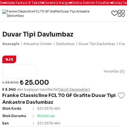
le
Vade Farksız 6 Taksit
Ücretsiz Kargo
Ekstra İndirim Fırsatları
Kolay İa
Duvar Tipi Davlumbaz
Anasayfa
Ankastre Ürünler
Davlumbaz
Duvar Tipi Davlumbaz
Fran
%26
Yorumlar (0)
₺ 25.000
₺ 33.600
₺ 3.340
den başlayan taksitlerle!
Taksit Seçenekleri
Franke Classicline FCL 70 GF Grafite Duvar Tipi
Ankastre Davlumbaz
Stok Kodu
321.0576.464
Stok Durumu
Stokta var
Ean
321.0576.464