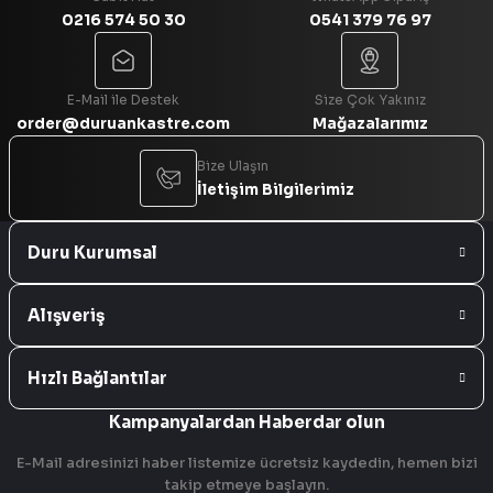
0216 574 50 30
0541 379 76 97
Gönder
E-Mail ile Destek
Size Çok Yakınız
order@duruankastre.com
Mağazalarımız
Bize Ulaşın
İletişim Bilgilerimiz
Duru Kurumsal
Alışveriş
Hızlı Bağlantılar
Kampanyalardan Haberdar olun
E-Mail adresinizi haber listemize ücretsiz kaydedin, hemen bizi
takip etmeye başlayın.