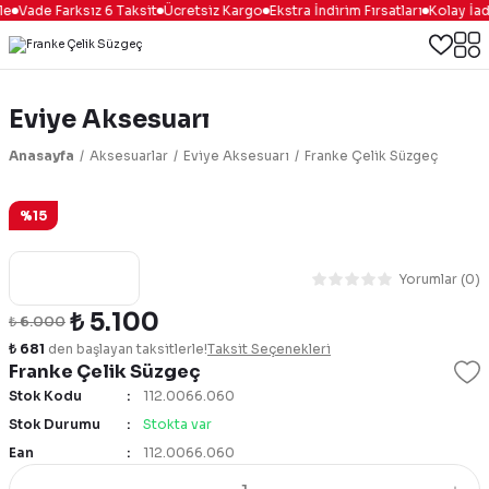
e
Vade Farksız 6 Taksit
Ücretsiz Kargo
Ekstra İndirim Fırsatları
Kolay İad
Eviye Aksesuarı
Anasayfa
Aksesuarlar
Eviye Aksesuarı
Franke Çelik Süzgeç
%15
Yorumlar (0)
₺ 5.100
₺ 6.000
₺ 681
den başlayan taksitlerle!
Taksit Seçenekleri
Franke Çelik Süzgeç
Stok Kodu
112.0066.060
Stok Durumu
Stokta var
Ean
112.0066.060