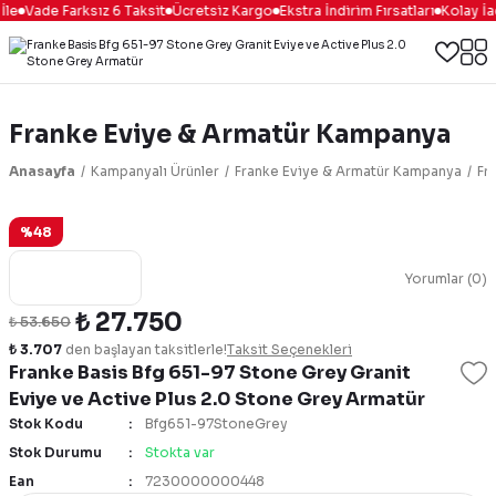
le
Vade Farksız 6 Taksit
Ücretsiz Kargo
Ekstra İndirim Fırsatları
Kolay İa
Franke Eviye & Armatür Kampanya
Anasayfa
Kampanyalı Ürünler
Franke Eviye & Armatür Kampanya
Fr
%48
Yorumlar (0)
₺ 27.750
₺ 53.650
₺ 3.707
den başlayan taksitlerle!
Taksit Seçenekleri
Franke Basis Bfg 651-97 Stone Grey Granit
Eviye ve Active Plus 2.0 Stone Grey Armatür
Stok Kodu
Bfg651-97StoneGrey
Stok Durumu
Stokta var
Ean
7230000000448