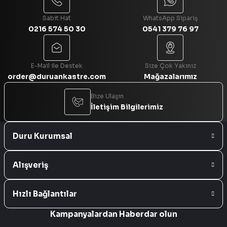
Sabit Hat
WhatsApp Sipariş
0216 574 50 30
0541 379 76 97
Gönder
E-Mail ile Destek
Size Çok Yakınız
order@duruankastre.com
Mağazalarımız
Bize Ulaşın
İletişim Bilgilerimiz
Duru Kurumsal
Alışveriş
Hızlı Bağlantılar
Kampanyalardan Haberdar olun