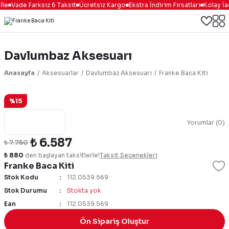
le
Vade Farksız 6 Taksit
Ücretsiz Kargo
Ekstra İndirim Fırsatları
Kolay İa
Davlumbaz Aksesuarı
Anasayfa
Aksesuarlar
Davlumbaz Aksesuarı
Franke Baca Kiti
%15
Yorumlar (0)
₺ 6.587
₺ 7.750
₺ 880
den başlayan taksitlerle!
Taksit Seçenekleri
Franke Baca Kiti
Stok Kodu
112.0539.569
Stok Durumu
Stokta yok
Ean
112.0539.569
Ön Sipariş Oluştur