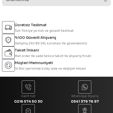
Yorum Yaz
Bu ürünün fiyat bilgisi, resim, ürün açıklamalarında ve diğer
konularda yetersiz gördüğünüz noktaları öneri formunu
Ücretsiz Teslimat
kullanarak tarafımıza iletebilirsiniz.
Tüm Türkiye'ye hızlı ve güvenli teslimat
Görüş ve önerileriniz için teşekkür ederiz.
%100 Güvenli Alışveriş
Gelişmiş 250 Bit SSL koruması ile güvendesiniz
Ürün resmi kalitesiz, bozuk veya görüntülenemiyor.
Taksit İmkanı
Ürün açıklamasında eksik bilgiler bulunuyor.
Mail order ile vade farksız taksit ile alışveriş fırsatı
Ürün bilgilerinde hatalar bulunuyor.
Müşteri Memnuniyeti
Ürün fiyatı diğer sitelerden daha pahalı.
14 Gün içerisinde kolay iade ve değişim imkanı
Bu ürüne benzer farklı alternatifler olmalı.
Sabit Hat
WhatsApp Sipariş
0216 574 50 30
0541 379 76 97
Gönder