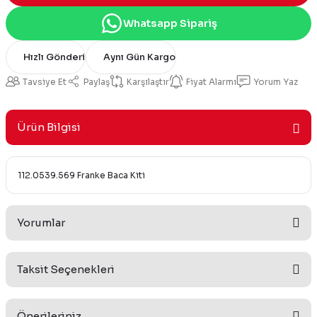
Whatsapp Sipariş
Hızlı Gönderi
Aynı Gün Kargo
Tavsiye Et
Paylaş
Karşılaştır
Fiyat Alarmı
Yorum Yaz
Ürün Bilgisi
112.0539.569 Franke Baca Kiti
Yorumlar
Taksit Seçenekleri
Bu ürüne ilk yorumu siz yapın!
Önerileriniz