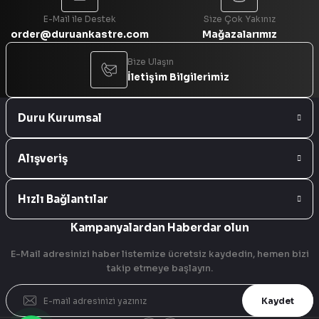
E-Mail ile Destek
Size Çok Yakınız
order@duruankastre.com
Mağazalarımız
Bize Ulaşın
İletişim Bilgilerimiz
Duru Kurumsal
Alışveriş
Hızlı Bağlantılar
Kampanyalardan Haberdar olun
E-Mail adresinizi haber listemize ücretsiz kaydedin, hemen bizi
takip etmeye başlayın.
Kaydet