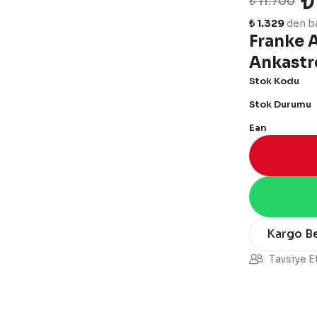
₺
₺ 11.700
₺ 1.329
den ba
Franke A
Ankastr
Stok Kodu
Stok Durumu
Ean
Kargo B
Tavsiye E