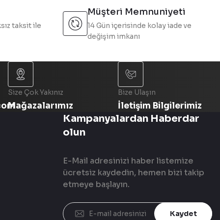
Müşteri Memnuniyeti
sız taksit ile
14 Gün içerisinde kolay iade ve
değişim imkanı
Size Çok Yakınız
Bize Ulaşın
com
Mağazalarımız
İletişim Bilgilerimiz
Kampanyalardan Haberdar
olun
E-Mail adresinizi haber listemize
ücretsiz kaydedin, hemen bizi takip
etmeye başlayın.
Kaydet