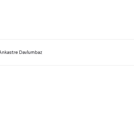
 Ankastre Davlumbaz
konularda yetersiz gördüğünüz noktaları öneri formunu kullanarak tarafı
Bu ürüne ilk yorumu siz yapın!
Yorum Yaz