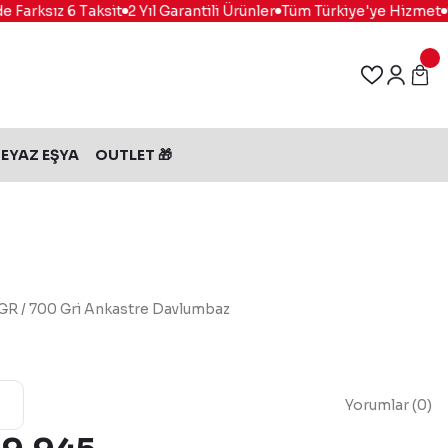
Farksız 6 Taksit
2 Yıl Garantili Ürünler
Tüm Türkiye'ye Hizmet
%1
EYAZ EŞYA
OUTLET 🎁
GR / 700 Gri Ankastre Davlumbaz
Yorumlar (0)