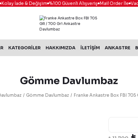
olay İade & Değişim
%100 Güvenli Alışveriş
Mail Order İle
Vade 
AR
KATEGORİLER
HAKKIMIZDA
İLETİŞİM
ANKASTRE
B
Gömme Davlumbaz
Davlumbaz
Gömme Davlumbaz
Franke Ankastre Box FBI 705 