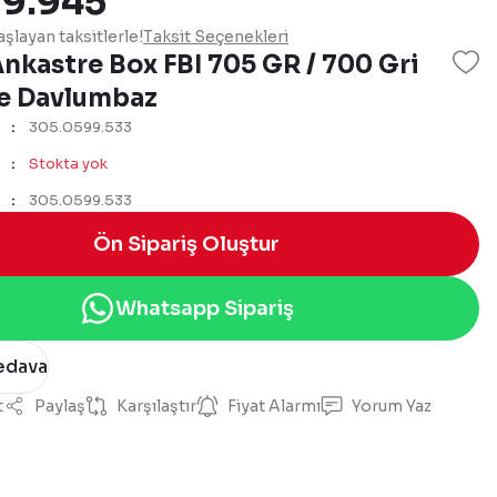
 9.945
şlayan taksitlerle!
Taksit Seçenekleri
nkastre Box FBI 705 GR / 700 Gri
e Davlumbaz
305.0599.533
Stokta yok
305.0599.533
Ön Sipariş Oluştur
Whatsapp Sipariş
edava
t
Paylaş
Karşılaştır
Fiyat Alarmı
Yorum Yaz