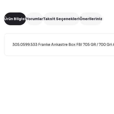
Ürün Bilgisi
Yorumlar
Taksit Seçenekleri
Önerileriniz
305.0599.533 Franke Ankastre Box FBI 705 GR / 700 Gri
Bu ürünün fiyat bilgisi, resim, ürün açıklamalarında ve diğer 
Görüş ve önerileriniz için teşekkür ederiz.
Ürün resmi kalitesiz, bozuk veya görüntülenemiyor.
Ürün açıklamasında eksik bilgiler bulunuyor.
Ürün bilgilerinde hatalar bulunuyor.
Ürün fiyatı diğer sitelerden daha pahalı.