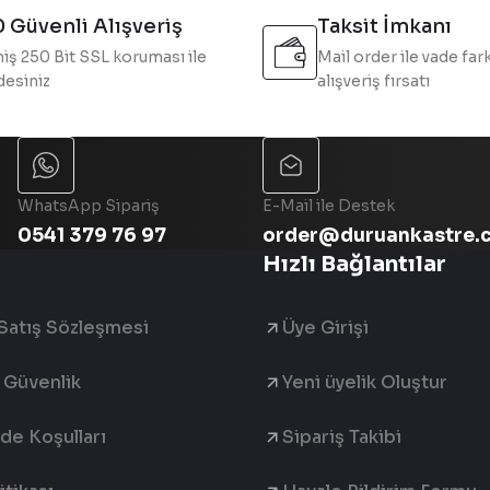
 Güvenli Alışveriş
Taksit İmkanı
iş 250 Bit SSL koruması ile
Mail order ile vade fark
esiniz
alışveriş fırsatı
Gönder
WhatsApp Sipariş
E-Mail ile Destek
0541 379 76 97
order@duruankastre.
Hızlı Bağlantılar
Satış Sözleşmesi
Üye Girişi
e Güvenlik
Yeni üyelik Oluştur
ade Koşulları
Sipariş Takibi