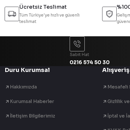
Bu ürüne benzer farklı alternatifler olmalı.
Ücretsiz Teslimat
%100
Tüm Türkiye'ye hızlı ve güvenli
Gelişm
teslimat
güvend
Sabit Hat
0216 574 50 30
Duru Kurumsal
Alışveriş
Hakkımızda
Mesafeli 
Kurumsal Haberler
Gizlilik v
İletişim Bilgilerimiz
İptal ve İ