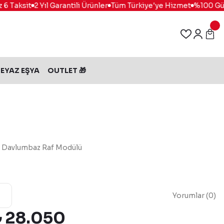
Taksit
2 Yıl Garantili Ürünler
Tüm Türkiye'ye Hizmet
%100 Güvenl
EYAZ EŞYA
OUTLET 🎁
t Davlumbaz Raf Modülü
Yorumlar (0)
₺ 28.050