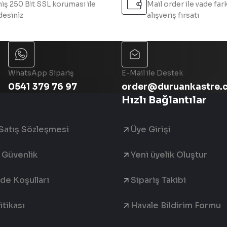
iş 250 Bit SSL koruması ile
Mail order ile vade fark
esiniz
alışveriş fırsatı
Gönder
WhatsApp Sipariş
E-Mail ile Destek
0541 379 76 97
order@duruankastre.
Hızlı Bağlantılar
Satış Sözleşmesi
Üye Girişi
e Güvenlik
Yeni üyelik Oluştur
ade Koşulları
Sipariş Takibi
tikası
Havale Bildirim Formu