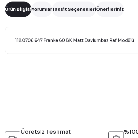
Ürün Bilgisi
Yorumlar
Taksit Seçenekleri
Önerileriniz
112.0706.647 Franke 60 BK Matt Davlumbaz Raf Modülü
Bu ürünün fiyat bilgisi, resim, ürün açıklamalarında ve diğer 
Görüş ve önerileriniz için teşekkür ederiz.
Ürün resmi kalitesiz, bozuk veya görüntülenemiyor.
Ürün açıklamasında eksik bilgiler bulunuyor.
Ürün bilgilerinde hatalar bulunuyor.
Ürün fiyatı diğer sitelerden daha pahalı.
Bu ürüne benzer farklı alternatifler olmalı.
Ücretsiz Teslimat
%100