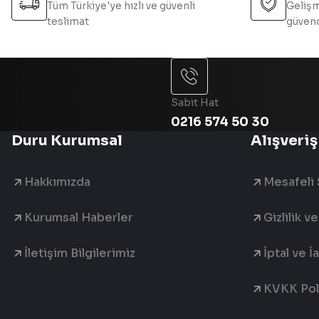
Tüm Türkiye'ye hızlı ve güvenli
Gelişm
teslimat
güvend
Sabit Hat
0216 574 50 30
Duru Kurumsal
Alışveriş
Hakkımızda
Mesafeli 
Kurumsal Haberler
Gizlilik v
İletişim Bilgilerimiz
İptal ve İ
KVKK Poli