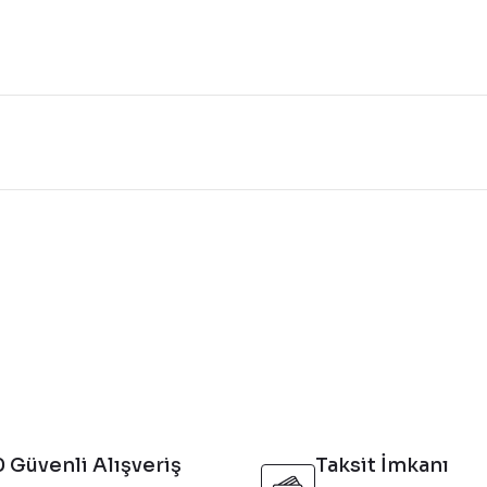
konularda yetersiz gördüğünüz noktaları öneri formunu kullanarak tarafı
Bu ürüne ilk yorumu siz yapın!
Yorum Yaz
 Güvenli Alışveriş
Taksit İmkanı