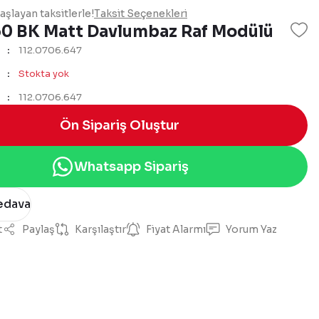
şlayan taksitlerle!
Taksit Seçenekleri
60 BK Matt Davlumbaz Raf Modülü
112.0706.647
Stokta yok
112.0706.647
Ön Sipariş Oluştur
Whatsapp Sipariş
edava
t
Paylaş
Karşılaştır
Fiyat Alarmı
Yorum Yaz