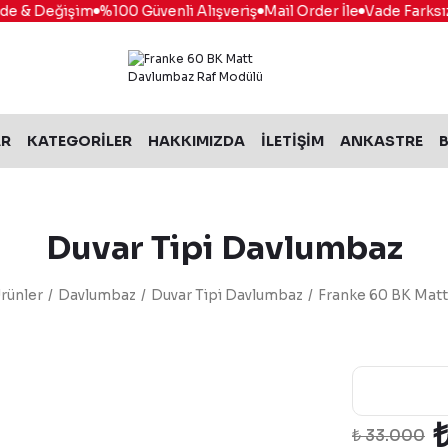
 & Değişim
%100 Güvenli Alışveriş
Mail Order İle
Vade Farksız 6 
AR
KATEGORİLER
HAKKIMIZDA
İLETİŞİM
ANKASTRE
B
Duvar Tipi Davlumbaz
rünler
Davlumbaz
Duvar Tipi Davlumbaz
Franke 60 BK Mat
₺ 33.000