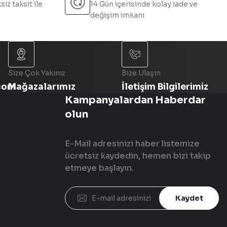
sız taksit ile
14 Gün içerisinde kolay iade ve
değişim imkanı
Size Çok Yakınız
Bize Ulaşın
com
Mağazalarımız
İletişim Bilgilerimiz
Kampanyalardan Haberdar
olun
E-Mail adresinizi haber listemize
ücretsiz kaydedin, hemen bizi takip
etmeye başlayın.
Kaydet