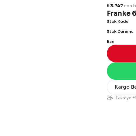
₺ 3.747
den ba
Franke 
Stok Kodu
Stok Durumu
Ean
Kargo B
Tavsiye E