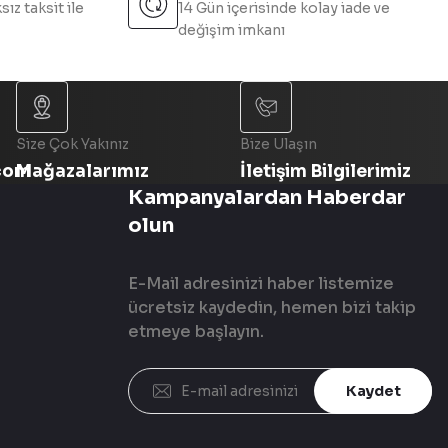
sız taksit ile
14 Gün içerisinde kolay iade ve
değişim imkanı
Size Çok Yakınız
Bize Ulaşın
com
Mağazalarımız
İletişim Bilgilerimiz
Kampanyalardan Haberdar
olun
E-Mail adresinizi haber listemize
ücretsiz kaydedin, hemen bizi takip
etmeye başlayın.
Kaydet