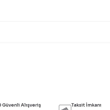
konularda yetersiz gördüğünüz noktaları öneri formunu kullanarak tarafı
Bu ürüne ilk yorumu siz yapın!
Yorum Yaz
 Güvenli Alışveriş
Taksit İmkanı