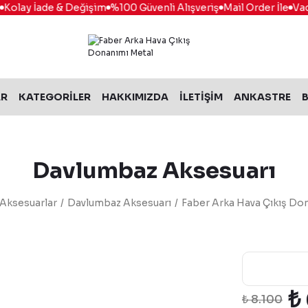
olay İade & Değişim
%100 Güvenli Alışveriş
Mail Order İle
Vade 
AR
KATEGORİLER
HAKKIMIZDA
İLETİŞİM
ANKASTRE
B
Davlumbaz Aksesuarı
Aksesuarlar
Davlumbaz Aksesuarı
Faber Arka Hava Çıkış Do
₺
₺ 8.100