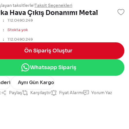
layan taksitlerle!
Taksit Seçenekleri
rka Hava Çıkış Donanımı Metal
112.0490.249
Stokta yok
112.0490.249
Ön Sipariş Oluştur
Whatsapp Sipariş
nderi
Aynı Gün Kargo
t
Paylaş
Karşılaştır
Fiyat Alarmı
Yorum Yaz