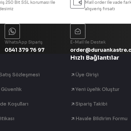
iş 250 Bit SSL koruması ile
Mail order ile vade fark
esiniz
alışveriş fırsatı
Gönder
WhatsApp Sipariş
E-Mail ile Destek
0541 379 76 97
order@duruankastre.
Hızlı Bağlantılar
Satış Sözleşmesi
Üye Girişi
e Güvenlik
Yeni üyelik Oluştur
ade Koşulları
Sipariş Takibi
tikası
Havale Bildirim Formu