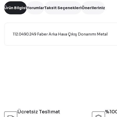
Ürün Bilgisi
Yorumlar
Taksit Seçenekleri
Önerileriniz
112.0490.249 Faber Arka Hava Çıkış Donanımı Metal
Bu ürünün fiyat bilgisi, resim, ürün açıklamalarında ve diğer 
Görüş ve önerileriniz için teşekkür ederiz.
Ürün resmi kalitesiz, bozuk veya görüntülenemiyor.
Ürün açıklamasında eksik bilgiler bulunuyor.
Ürün bilgilerinde hatalar bulunuyor.
Ürün fiyatı diğer sitelerden daha pahalı.
Bu ürüne benzer farklı alternatifler olmalı.
Ücretsiz Teslimat
%100