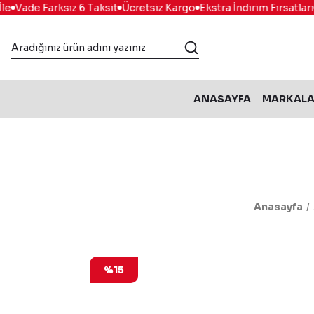
e
Vade Farksız 6 Taksit
Ücretsiz Kargo
Ekstra İndirim Fırsatları
K
ANASAYFA
MARKAL
Anasayfa
%15