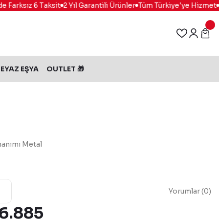
Farksız 6 Taksit
2 Yıl Garantili Ürünler
Tüm Türkiye'ye Hizmet
%1
EYAZ EŞYA
OUTLET 🎁
nanımı Metal
Yorumlar (0)
 6.885