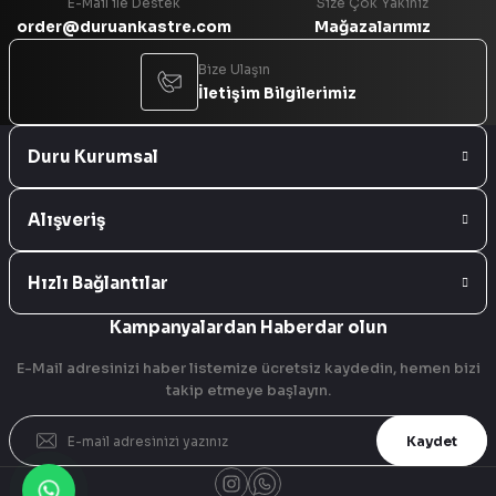
E-Mail ile Destek
Size Çok Yakınız
order@duruankastre.com
Mağazalarımız
Bize Ulaşın
İletişim Bilgilerimiz
Duru Kurumsal
Alışveriş
Hızlı Bağlantılar
Kampanyalardan Haberdar olun
E-Mail adresinizi haber listemize ücretsiz kaydedin, hemen bizi
takip etmeye başlayın.
Kaydet