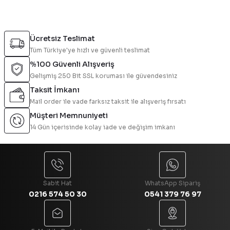
Yorum Yaz
Bu ürünün fiyat bilgisi, resim, ürün açıklamalarında ve diğer
konularda yetersiz gördüğünüz noktaları öneri formunu
Ücretsiz Teslimat
kullanarak tarafımıza iletebilirsiniz.
Tüm Türkiye'ye hızlı ve güvenli teslimat
Görüş ve önerileriniz için teşekkür ederiz.
%100 Güvenli Alışveriş
Gelişmiş 250 Bit SSL koruması ile güvendesiniz
Ürün resmi kalitesiz, bozuk veya görüntülenemiyor.
Taksit İmkanı
Ürün açıklamasında eksik bilgiler bulunuyor.
Mail order ile vade farksız taksit ile alışveriş fırsatı
Ürün bilgilerinde hatalar bulunuyor.
Müşteri Memnuniyeti
Ürün fiyatı diğer sitelerden daha pahalı.
14 Gün içerisinde kolay iade ve değişim imkanı
Bu ürüne benzer farklı alternatifler olmalı.
Sabit Hat
WhatsApp Sipariş
0216 574 50 30
0541 379 76 97
Gönder