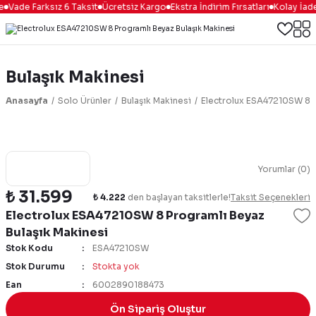
e
Vade Farksız 6 Taksit
Ücretsiz Kargo
Ekstra İndirim Fırsatları
Kolay İade
Bulaşık Makinesi
Anasayfa
Solo Ürünler
Bulaşık Makinesi
Electrolux ESA47210SW 8 P
Yorumlar (0)
₺ 31.599
₺ 4.222
den başlayan taksitlerle!
Taksit Seçenekleri
Electrolux ESA47210SW 8 Programlı Beyaz
Bulaşık Makinesi
Stok Kodu
ESA47210SW
Stok Durumu
Stokta yok
Ean
6002890188473
Ön Sipariş Oluştur