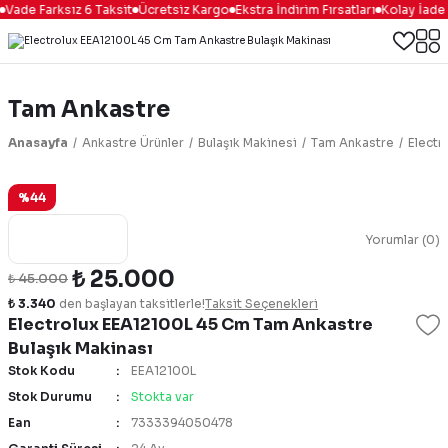
e Farksız 6 Taksit
Ücretsiz Kargo
Ekstra İndirim Fırsatları
Kolay İade & D
Tam Ankastre
Anasayfa
Ankastre Ürünler
Bulaşık Makinesi
Tam Ankastre
Electr
%44
Yorumlar (0)
₺ 25.000
₺ 45.000
₺ 3.340
den başlayan taksitlerle!
Taksit Seçenekleri
Electrolux EEA12100L 45 Cm Tam Ankastre
Bulaşık Makinası
Stok Kodu
EEA12100L
Stok Durumu
Stokta var
Ean
7333394050478