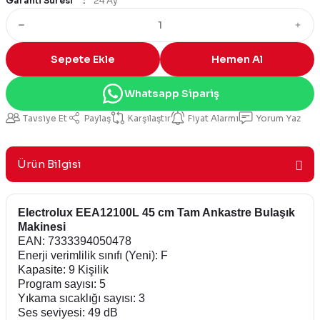
Garanti Süresi
24 Ay
Sepete Ekle
Hemen Al
Whatsapp Sipariş
Tavsiye Et
Paylaş
Karşılaştır
Fiyat Alarmı
Yorum Yaz
Ürün Bilgisi
Electrolux EEA12100L 45 cm Tam Ankastre Bulaşık
Makinesi
EAN: 7333394050478
Enerji verimlilik sınıfı (Yeni): F
Kapasite: 9 Kişilik
Program sayısı: 5
Yıkama sıcaklığı sayısı: 3
Ses seviyesi: 49 dB