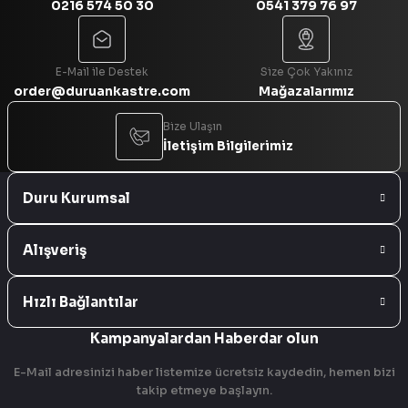
0216 574 50 30
0541 379 76 97
Gönder
E-Mail ile Destek
Size Çok Yakınız
order@duruankastre.com
Mağazalarımız
Bize Ulaşın
İletişim Bilgilerimiz
Duru Kurumsal
Alışveriş
Hızlı Bağlantılar
Kampanyalardan Haberdar olun
E-Mail adresinizi haber listemize ücretsiz kaydedin, hemen bizi
takip etmeye başlayın.