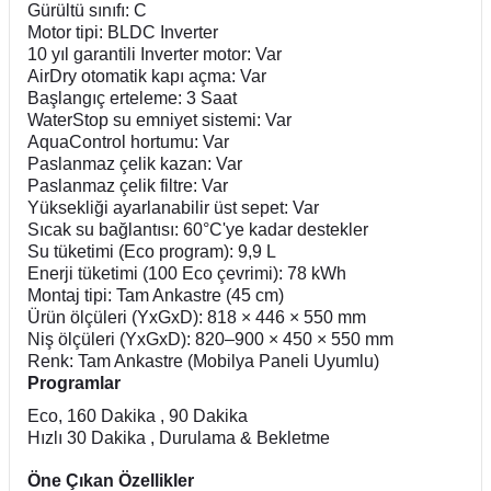
Gürültü sınıfı: C
Motor tipi: BLDC Inverter
10 yıl garantili Inverter motor: Var
AirDry otomatik kapı açma: Var
Başlangıç erteleme: 3 Saat
WaterStop su emniyet sistemi: Var
AquaControl hortumu: Var
Paslanmaz çelik kazan: Var
Paslanmaz çelik filtre: Var
Yüksekliği ayarlanabilir üst sepet: Var
Sıcak su bağlantısı: 60°C'ye kadar destekler
Su tüketimi (Eco program): 9,9 L
Enerji tüketimi (100 Eco çevrimi): 78 kWh
Montaj tipi: Tam Ankastre (45 cm)
Ürün ölçüleri (YxGxD): 818 × 446 × 550 mm
Niş ölçüleri (YxGxD): 820–900 × 450 × 550 mm
Renk: Tam Ankastre (Mobilya Paneli Uyumlu)
Programlar
Eco,
160 Dakika ,
90 Dakika
Hızlı 30 Dakika ,
Durulama & Bekletme
Öne Çıkan Özellikler