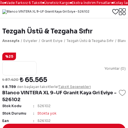
le
Vade Farksız 6 Taksit
Ücretsiz Kargo
Ekstra İndirim Fırsatları
Kolay İa
Tezgah Üstü & Tezgaha Sıfır
Anasayfa
Eviyeler
Granit Eviye
Tezgah Üstü & Tezgaha Sıfır
Blanc
%25
Yorumlar (0)
₺ 65.565
₺ 87.420
₺ 8.759
den başlayan taksitlerle!
Taksit Seçenekleri
Blanco VINTERA XL 9-UF Granit Kaya Gri Eviye -
526102
Stok Kodu
526102
Stok Durumu
Stokta yok
Ean
526102