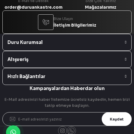
E-Mail ile Destek
Size Çok Yakınız
order@duruankastre.com
Mağazalarımız
Bize Ulaşın
İletişim Bilgilerimiz
Duru Kurumsal
Alışveriş
Hızlı Bağlantılar
Kampanyalardan Haberdar olun
E-Mail adresinizi haber listemize ücretsiz kaydedin, hemen bizi
takip etmeye başlayın.
Kaydet