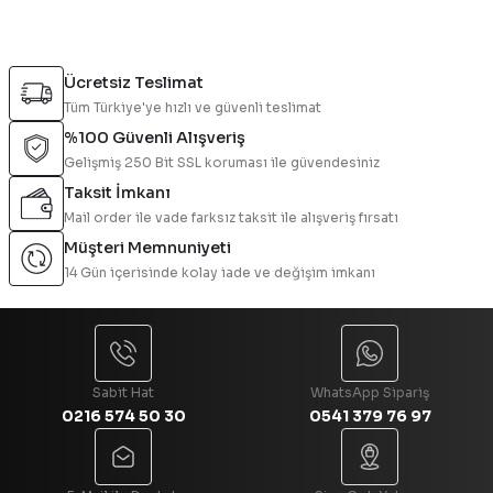
Yorum Yaz
Bu ürünün fiyat bilgisi, resim, ürün açıklamalarında ve diğer
konularda yetersiz gördüğünüz noktaları öneri formunu
Ücretsiz Teslimat
kullanarak tarafımıza iletebilirsiniz.
Tüm Türkiye'ye hızlı ve güvenli teslimat
Görüş ve önerileriniz için teşekkür ederiz.
%100 Güvenli Alışveriş
Gelişmiş 250 Bit SSL koruması ile güvendesiniz
Ürün resmi kalitesiz, bozuk veya görüntülenemiyor.
Taksit İmkanı
Ürün açıklamasında eksik bilgiler bulunuyor.
Mail order ile vade farksız taksit ile alışveriş fırsatı
Ürün bilgilerinde hatalar bulunuyor.
Müşteri Memnuniyeti
Ürün fiyatı diğer sitelerden daha pahalı.
14 Gün içerisinde kolay iade ve değişim imkanı
Bu ürüne benzer farklı alternatifler olmalı.
Sabit Hat
WhatsApp Sipariş
0216 574 50 30
0541 379 76 97
Gönder