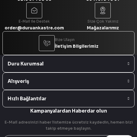
Gönder
E-Mail ile Destek
Size Çok Yakınız
order@duruankastre.com
Mağazalarımız
Bize Ulaşın
İletişim Bilgilerimiz
Duru Kurumsal
Alışveriş
Hızlı Bağlantılar
Kampanyalardan Haberdar olun
E-Mail adresinizi haber listemize ücretsiz kaydedin, hemen bizi
takip etmeye başlayın.