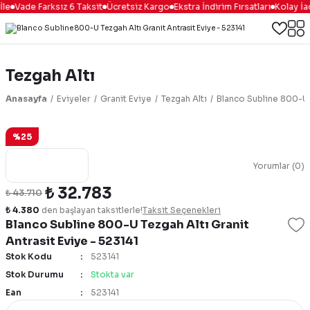
le
Vade Farksız 6 Taksit
Ücretsiz Kargo
Ekstra İndirim Fırsatları
Kolay İa
Tezgah Altı
Anasayfa
Eviyeler
Granit Eviye
Tezgah Altı
Blanco Subline 800-U T
%25
Yorumlar (0)
₺ 32.783
₺ 43.710
₺ 4.380
den başlayan taksitlerle!
Taksit Seçenekleri
Blanco Subline 800-U Tezgah Altı Granit
Antrasit Eviye - 523141
Stok Kodu
523141
Stok Durumu
Stokta var
Ean
523141