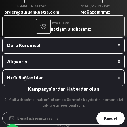
E-Mail ile Destek
Size Çok Yakınız
order@duruankastre.com
Mağazalarımız
Bize Ulaşın
İletişim Bilgilerimiz
Duru Kurumsal
Alışveriş
Hızlı Bağlantılar
Kampanyalardan Haberdar olun
E-Mail adresinizi haber listemize ücretsiz kaydedin, hemen bizi
takip etmeye başlayın.
Kaydet