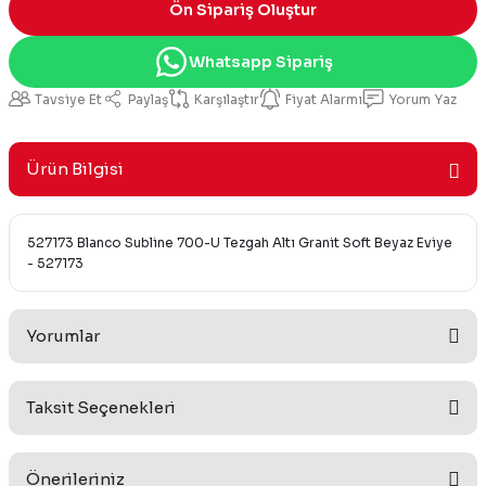
Ön Sipariş Oluştur
Whatsapp Sipariş
Tavsiye Et
Paylaş
Karşılaştır
Fiyat Alarmı
Yorum Yaz
Ürün Bilgisi
527173 Blanco Subline 700-U Tezgah Altı Granit Soft Beyaz Eviye
- 527173
Yorumlar
Taksit Seçenekleri
Bu ürüne ilk yorumu siz yapın!
Önerileriniz