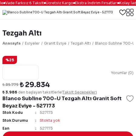
le
Vade Farksız 6 Taksit
Ücretsiz Kargo
Ekstra İndirim Fırsatları
Kolay İad
Tezgah Altı
Anasayfa
Eviyeler
Granit Eviye
Tezgah Altı
Blanco Subline 700-U 
%25
Yorumlar (0)
₺ 29.834
₺ 39.779
₺ 3.986
den başlayan taksitlerle!
Taksit Seçenekleri
Blanco Subline 700-U Tezgah Altı Granit Soft
Beyaz Eviye - 527173
Stok Kodu
527173
Stok Durumu
Stokta yok
Ean
527173