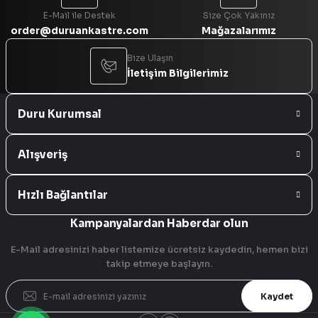
E-Mail ile Destek
Size Çok Yakınız
order@duruankastre.com
Mağazalarımız
Bize Ulaşın
İletişim Bilgilerimiz
Duru Kurumsal
Alışveriş
Hızlı Bağlantılar
Kampanyalardan Haberdar olun
E-Mail adresinizi haber listemize ücretsiz kaydedin, hemen bizi
takip etmeye başlayın.
Kaydet