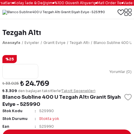
satları
Kolay İade & Değişim
%100 Güvenli Alışveriş
Mail Order İle
Vade F
Tezgah Altı
Anasayfa
Eviyeler
Granit Eviye
Tezgah Altı
Blanco Subline 400 U 
%25
Yorumlar (0)
₺ 24.769
₺ 33.025
₺ 3.309
den başlayan taksitlerle!
Taksit Seçenekleri
Blanco Subline 400 U Tezgah Altı Granit Siyah
Eviye - 525990
Stok Kodu
525990
Stok Durumu
Stokta yok
Ean
525990