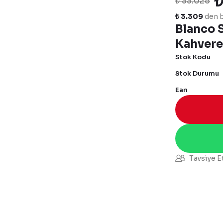
₺
₺ 33.025
₺ 3.309
den b
Blanco S
Kahvere
Stok Kodu
Stok Durumu
Ean
Tavsiye E