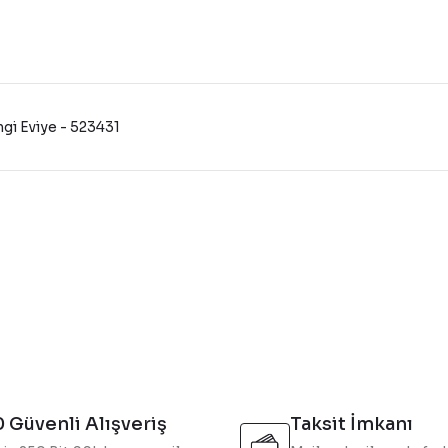
gi Eviye - 523431
konularda yetersiz gördüğünüz noktaları öneri formunu kullanarak tarafı
Bu ürüne ilk yorumu siz yapın!
Yorum Yaz
 Güvenli Alışveriş
Taksit İmkanı