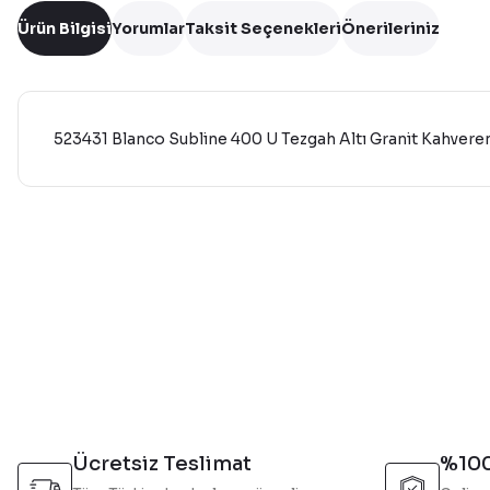
Ürün Bilgisi
Yorumlar
Taksit Seçenekleri
Önerileriniz
523431 Blanco Subline 400 U Tezgah Altı Granit Kahveren
Bu ürünün fiyat bilgisi, resim, ürün açıklamalarında ve diğer 
Görüş ve önerileriniz için teşekkür ederiz.
Ürün resmi kalitesiz, bozuk veya görüntülenemiyor.
Ürün açıklamasında eksik bilgiler bulunuyor.
Ürün bilgilerinde hatalar bulunuyor.
Ürün fiyatı diğer sitelerden daha pahalı.
Bu ürüne benzer farklı alternatifler olmalı.
Ücretsiz Teslimat
%100