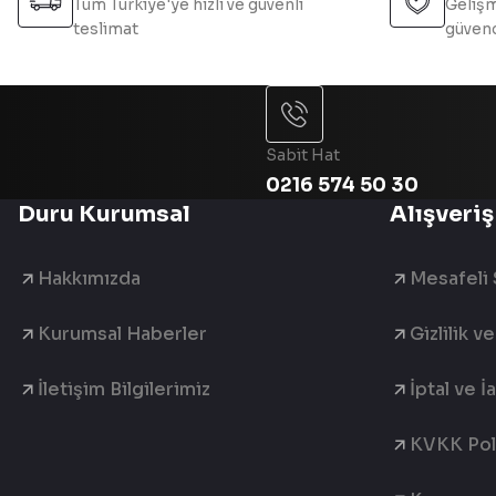
Tüm Türkiye'ye hızlı ve güvenli
Gelişm
teslimat
güvend
Sabit Hat
0216 574 50 30
Duru Kurumsal
Alışveriş
Hakkımızda
Mesafeli 
Kurumsal Haberler
Gizlilik v
İletişim Bilgilerimiz
İptal ve İ
KVKK Poli