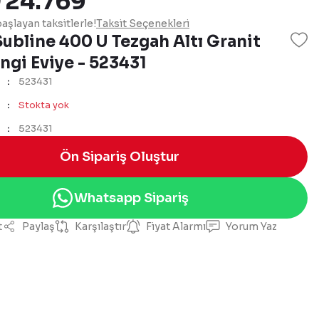
 24.769
aşlayan taksitlerle!
Taksit Seçenekleri
ubline 400 U Tezgah Altı Granit
ngi Eviye - 523431
523431
Stokta yok
523431
Ön Sipariş Oluştur
Whatsapp Sipariş
t
Paylaş
Karşılaştır
Fiyat Alarmı
Yorum Yaz