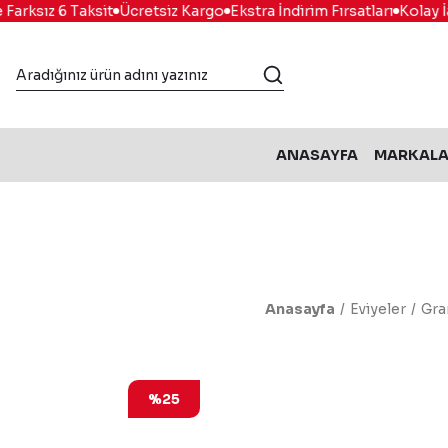
ksız 6 Taksit
Ücretsiz Kargo
Ekstra İndirim Fırsatları
Kolay İad
ANASAYFA
MARKAL
Anasayfa
Eviyeler
Gra
%25