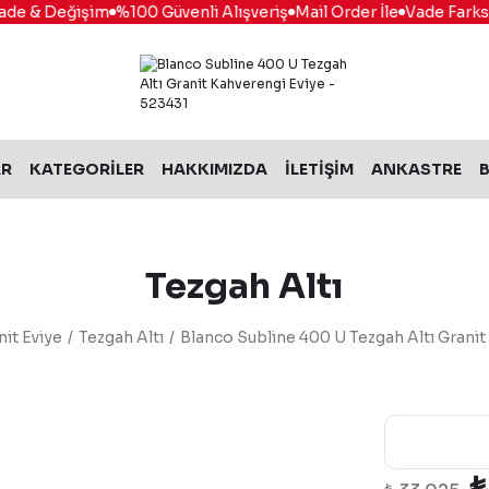
e & Değişim
%100 Güvenli Alışveriş
Mail Order İle
Vade Farksız 6
AR
KATEGORİLER
HAKKIMIZDA
İLETİŞİM
ANKASTRE
B
Tezgah Altı
nit Eviye
Tezgah Altı
Blanco Subline 400 U Tezgah Altı Granit