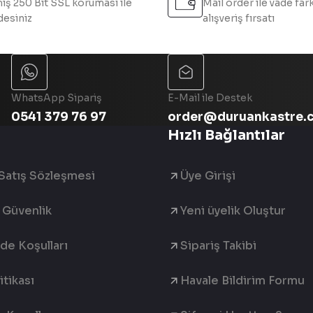
iş 250 Bit SSL koruması ile
Mail order ile vade fark
esiniz
alışveriş fırsatı
Gönder
WhatsApp Sipariş
E-Mail ile Destek
0541 379 76 97
order@duruankastre.
Hızlı Bağlantılar
Satış Sözleşmesi
Üye Girişi
e Güvenlik
Yeni üyelik Oluştur
ade Koşulları
Sipariş Takibi
tikası
Havale Bildirim Formu