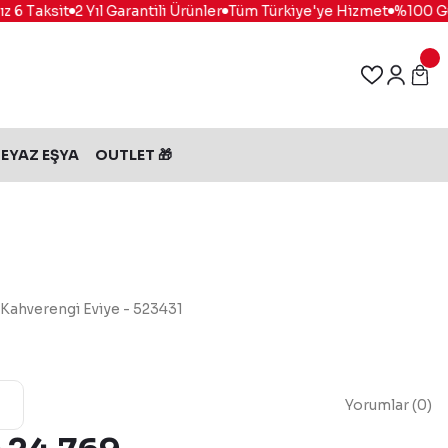
 Taksit
2 Yıl Garantili Ürünler
Tüm Türkiye'ye Hizmet
%100 Güvenl
EYAZ EŞYA
OUTLET 🎁
 Kahverengi Eviye - 523431
Yorumlar (0)