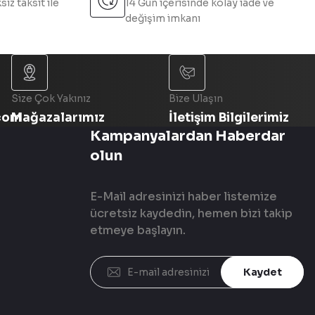
sız taksit ile
14 Gün içerisinde kolay iade ve
değişim imkanı
Size Çok Yakınız
Bize Ulaşın
com
Mağazalarımız
İletişim Bilgilerimiz
Kampanyalardan Haberdar
olun
E-Mail adresinizi haber listemize
ücretsiz kaydedin, hemen bizi takip
etmeye başlayın.
Kaydet