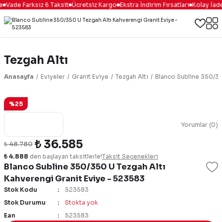
e
Vade Farksız 6 Taksit
Ücretsiz Kargo
Ekstra İndirim Fırsatları
Kolay İade
Tezgah Altı
Anasayfa
Eviyeler
Granit Eviye
Tezgah Altı
Blanco Subline 350/35
%25
Yorumlar (0)
₺ 36.585
₺ 48.780
₺ 4.888
den başlayan taksitlerle!
Taksit Seçenekleri
Blanco Subline 350/350 U Tezgah Altı
Kahverengi Granit Eviye - 523583
Stok Kodu
523583
Stok Durumu
Stokta yok
Ean
523583