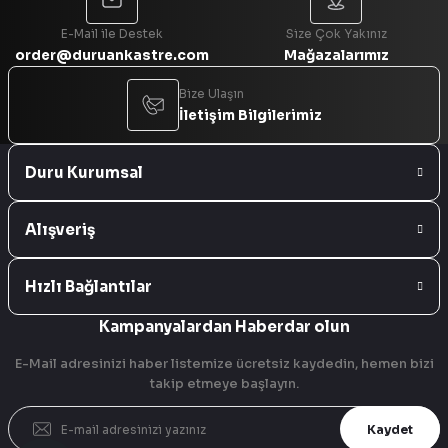
E-Mail ile Destek
Size Çok Yakınız
order@duruankastre.com
Mağazalarımız
Bize Ulaşın
İletişim Bilgilerimiz
Duru Kurumsal
Alışveriş
Hızlı Bağlantılar
Kampanyalardan Haberdar olun
E-Mail adresinizi haber listemize ücretsiz kaydedin, hemen bizi
takip etmeye başlayın.
Kaydet