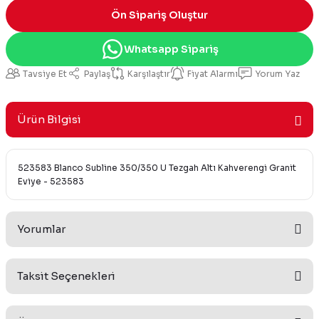
Ön Sipariş Oluştur
Whatsapp Sipariş
Tavsiye Et
Paylaş
Karşılaştır
Fiyat Alarmı
Yorum Yaz
Ürün Bilgisi
523583 Blanco Subline 350/350 U Tezgah Altı Kahverengi Granit
Eviye - 523583
Yorumlar
Taksit Seçenekleri
Bu ürüne ilk yorumu siz yapın!