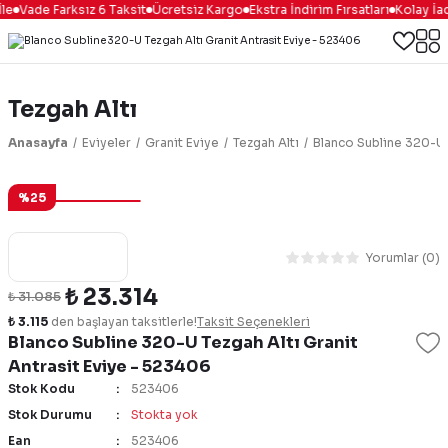
le
Vade Farksız 6 Taksit
Ücretsiz Kargo
Ekstra İndirim Fırsatları
Kolay İa
Tezgah Altı
Anasayfa
Eviyeler
Granit Eviye
Tezgah Altı
Blanco Subline 320-U 
%25
Yorumlar (0)
₺ 23.314
₺ 31.085
₺ 3.115
den başlayan taksitlerle!
Taksit Seçenekleri
Blanco Subline 320-U Tezgah Altı Granit
Antrasit Eviye - 523406
Stok Kodu
523406
Stok Durumu
Stokta yok
Ean
523406