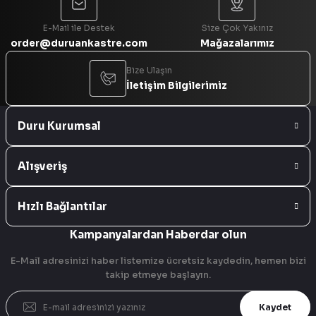
E-Mail ile Destek
Size Çok Yakınız
order@duruankastre.com
Mağazalarımız
Bize Ulaşın
İletişim Bilgilerimiz
Duru Kurumsal
Alışveriş
Hızlı Bağlantılar
Kampanyalardan Haberdar olun
E-Mail adresinizi haber listemize ücretsiz kaydedin, hemen bizi
takip etmeye başlayın.
Kaydet